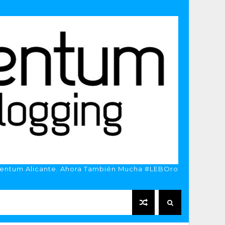
entum Alicante. Ahora También Mucha #LEBOro