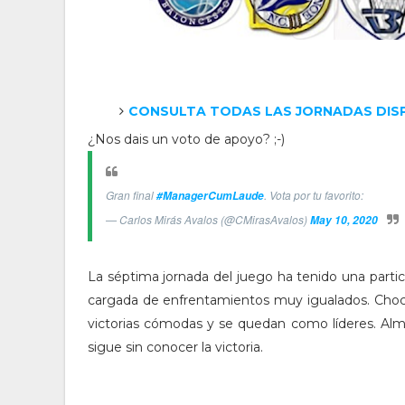
CONSULTA TODAS LAS JORNADAS DIS
¿Nos dais un voto de apoyo? ;-)
Gran final
. Vota por tu favorito:
#ManagerCumLaude
— Carlos Mirás Avalos (@CMirasAvalos)
May 10, 2020
La séptima jornada del juego ha tenido una parti
cargada de enfrentamientos muy igualados. Choco
victorias cómodas y se quedan como líderes. Alm
sigue sin conocer la victoria.