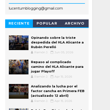
lucentumblogging@gmail.com
RECIENTE
POPULAR
ARCHIVO
Opinando sobre la triste
despedida del HLA Alicante a
Rubén Perelló
Ramón J.
Jun 05, 2026
Repaso al complicado
camino del HLA Alicante para
jugar Playoff
Ramón J.
Apr 15, 2026
Analizando la lucha por el
factor cancha en Primera FEB
(actualizado 12 abril)
Ramón J.
Apr 15, 2026