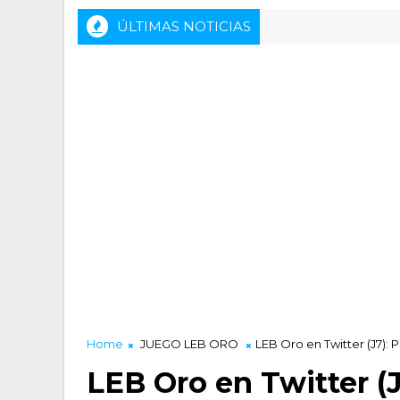
ÚLTIMAS NOTICIAS
Rueda de prensa previa del HLA Alicante - Inv
TALIDAD LUCENTUM
Home
JUEGO LEB ORO
LEB Oro en Twitter (J7): P
LEB Oro en Twitter (J