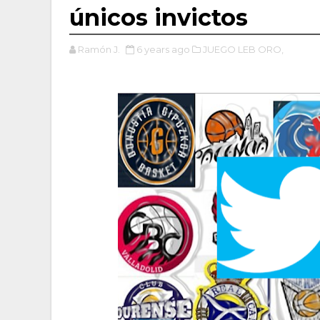
únicos invictos
Ramón J.
6 years ago
JUEGO LEB ORO,