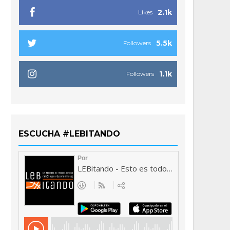
2.1k
Likes
5.5k
Followers
1.1k
Followers
ESCUCHA #LEBITANDO