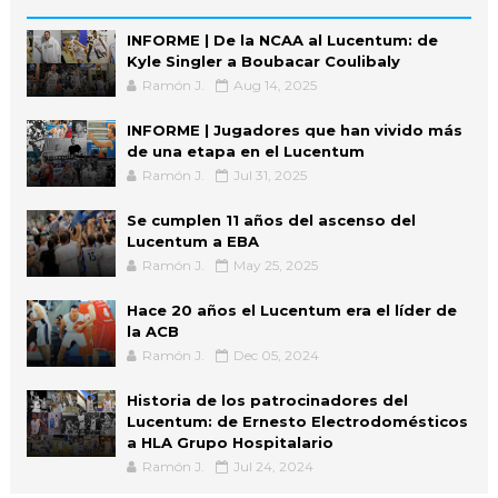
INFORME | De la NCAA al Lucentum: de
Kyle Singler a Boubacar Coulibaly
Ramón J.
Aug 14, 2025
INFORME | Jugadores que han vivido más
de una etapa en el Lucentum
Ramón J.
Jul 31, 2025
Se cumplen 11 años del ascenso del
Lucentum a EBA
Ramón J.
May 25, 2025
Hace 20 años el Lucentum era el líder de
la ACB
Ramón J.
Dec 05, 2024
Historia de los patrocinadores del
Lucentum: de Ernesto Electrodomésticos
a HLA Grupo Hospitalario
Ramón J.
Jul 24, 2024