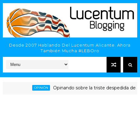
Desde 2007 Hablando Del Lucentum Alicante. Ahora
También Mucha #LEBOro
Opinando sobre la triste despedida del HLA A
OPINIÓN