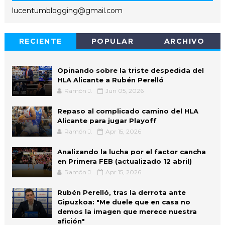
lucentumblogging@gmail.com
RECIENTE
POPULAR
ARCHIVO
Opinando sobre la triste despedida del
HLA Alicante a Rubén Perelló
Ramón J.
Jun 05, 2026
Repaso al complicado camino del HLA
Alicante para jugar Playoff
Ramón J.
Apr 15, 2026
Analizando la lucha por el factor cancha
en Primera FEB (actualizado 12 abril)
Ramón J.
Apr 15, 2026
Rubén Perelló, tras la derrota ante
Gipuzkoa: "Me duele que en casa no
demos la imagen que merece nuestra
afición"