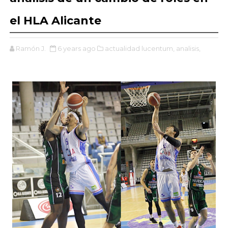
el HLA Alicante
Ramón J.
6 years ago
actualidad lucentum,
analisis,