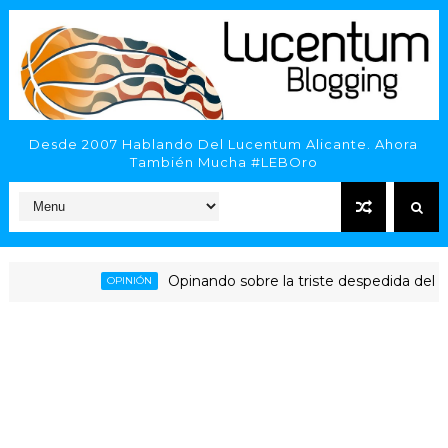
Desde 2007 Hablando Del Lucentum Alicante. Ahora
También Mucha #LEBOro
Opinando sobre la triste despedida del HLA Ali
OPINIÓN
ante - Inveready Gipuzkoa