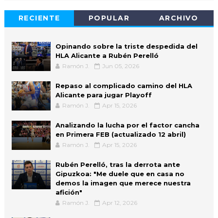
RECIENTE
POPULAR
ARCHIVO
Opinando sobre la triste despedida del
HLA Alicante a Rubén Perelló
Ramón J.
Jun 05, 2026
Repaso al complicado camino del HLA
Alicante para jugar Playoff
Ramón J.
Apr 15, 2026
Analizando la lucha por el factor cancha
en Primera FEB (actualizado 12 abril)
Ramón J.
Apr 15, 2026
Rubén Perelló, tras la derrota ante
Gipuzkoa: "Me duele que en casa no
demos la imagen que merece nuestra
afición"
Ramón J.
Apr 12, 2026