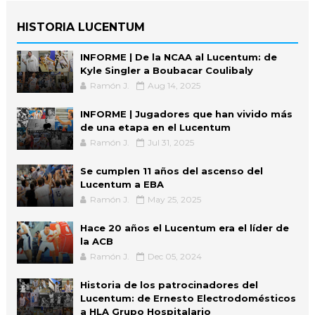
HISTORIA LUCENTUM
INFORME | De la NCAA al Lucentum: de
Kyle Singler a Boubacar Coulibaly
Ramón J.
Aug 14, 2025
INFORME | Jugadores que han vivido más
de una etapa en el Lucentum
Ramón J.
Jul 31, 2025
Se cumplen 11 años del ascenso del
Lucentum a EBA
Ramón J.
May 25, 2025
Hace 20 años el Lucentum era el líder de
la ACB
Ramón J.
Dec 05, 2024
Historia de los patrocinadores del
Lucentum: de Ernesto Electrodomésticos
a HLA Grupo Hospitalario