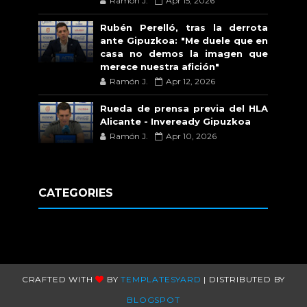
Ramón J.
Apr 15, 2026
Rubén Perelló, tras la derrota
ante Gipuzkoa: "Me duele que en
casa no demos la imagen que
merece nuestra afición"
Ramón J.
Apr 12, 2026
Rueda de prensa previa del HLA
Alicante - Inveready Gipuzkoa
Ramón J.
Apr 10, 2026
CATEGORIES
CRAFTED WITH
BY
TEMPLATESYARD
| DISTRIBUTED BY
BLOGSPOT