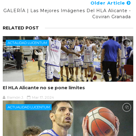
Older Article
GALERÍA | Las Mejores Imágenes Del HLA Alicante -
Coviran Granada
RELATED POST
ACTALIDAD LUCENTUM
El HLA Alicante no se pone límites
Ramón J.
Mar 17, 2024
ACTUALIDAD LUCENTUM