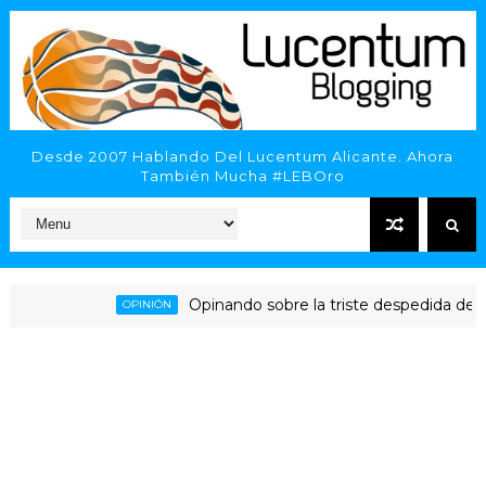
Desde 2007 Hablando Del Lucentum Alicante. Ahora
También Mucha #LEBOro
Opinando sobre la triste despedida del HLA Al
OPINIÓN
cante - Inveready Gipuzkoa