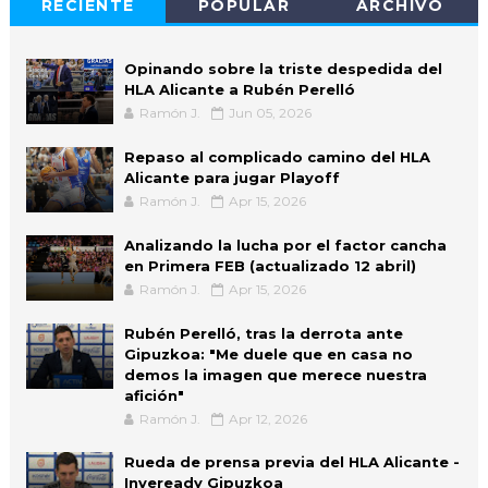
RECIENTE
POPULAR
ARCHIVO
Opinando sobre la triste despedida del
HLA Alicante a Rubén Perelló
Ramón J.
Jun 05, 2026
Repaso al complicado camino del HLA
Alicante para jugar Playoff
Ramón J.
Apr 15, 2026
Analizando la lucha por el factor cancha
en Primera FEB (actualizado 12 abril)
Ramón J.
Apr 15, 2026
Rubén Perelló, tras la derrota ante
Gipuzkoa: "Me duele que en casa no
demos la imagen que merece nuestra
afición"
Ramón J.
Apr 12, 2026
Rueda de prensa previa del HLA Alicante -
Inveready Gipuzkoa