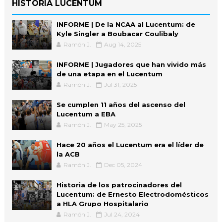
HISTORIA LUCENTUM
INFORME | De la NCAA al Lucentum: de
Kyle Singler a Boubacar Coulibaly
Ramón J.
Aug 14, 2025
INFORME | Jugadores que han vivido más
de una etapa en el Lucentum
Ramón J.
Jul 31, 2025
Se cumplen 11 años del ascenso del
Lucentum a EBA
Ramón J.
May 25, 2025
Hace 20 años el Lucentum era el líder de
la ACB
Ramón J.
Dec 05, 2024
Historia de los patrocinadores del
Lucentum: de Ernesto Electrodomésticos
a HLA Grupo Hospitalario
Ramón J.
Jul 24, 2024