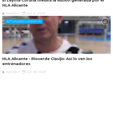
El Leyma Coruña medirá la ilusión generada por el
HLA Alicante
Ramón J.
Oct 14, 2023
ACTUALIDAD LUCENTUM
HLA Alicante - Rioverde Clavijo: Así lo ven los
entrenadores
Ramón J.
Oct 06, 2023