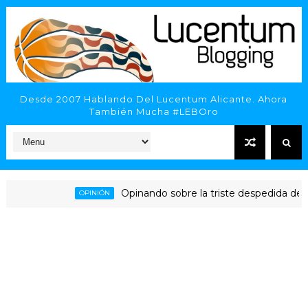
Desde 2007 Hablando Del Lucentum Alicante. Ahora
También Mucha #LEBOro
Opinando sobre la triste despedida del HLA A
OPINIÓN