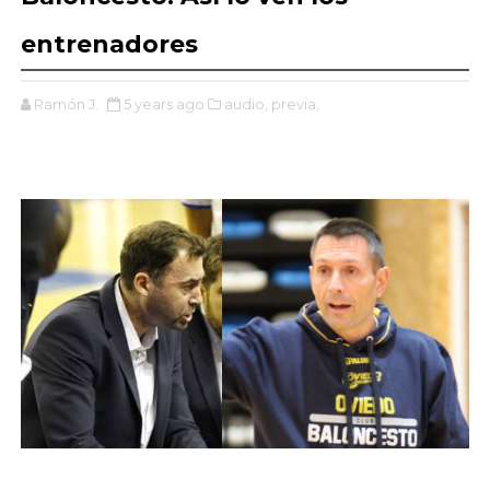
entrenadores
Ramón J.
5 years ago
audio,
previa,