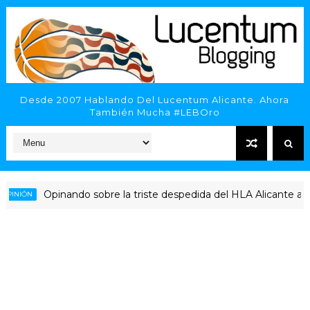
Desde 2007 Hablando Del Lucentum Alicante. Ahora
También Mucha #LEBOro
Opinando sobre la triste despedida del HLA Alicante a Rubén
ÓN