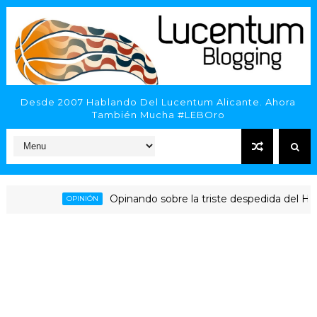
Desde 2007 Hablando Del Lucentum Alicante. Ahora
También Mucha #LEBOro
Opinando sobre la triste despedida del HLA Alica
OPINIÓN