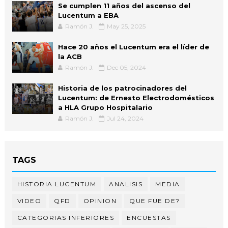
Se cumplen 11 años del ascenso del
Lucentum a EBA
Ramón J.
May 25, 2025
Hace 20 años el Lucentum era el líder de
la ACB
Ramón J.
Dec 05, 2024
Historia de los patrocinadores del
Lucentum: de Ernesto Electrodomésticos
a HLA Grupo Hospitalario
Ramón J.
Jul 24, 2024
TAGS
HISTORIA LUCENTUM
ANALISIS
MEDIA
VIDEO
QFD
OPINION
QUE FUE DE?
CATEGORIAS INFERIORES
ENCUESTAS