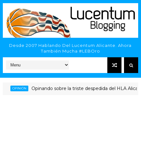
Desde 2007 Hablando Del Lucentum Alicante. Ahora
También Mucha #LEBOro
Opinando sobre la triste despedida del HLA Alicante a 
OPINIÓN