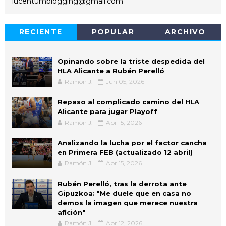
lucentumblogging@gmail.com
RECIENTE
POPULAR
ARCHIVO
Opinando sobre la triste despedida del
HLA Alicante a Rubén Perelló
Ramón J.
Jun 05, 2026
Repaso al complicado camino del HLA
Alicante para jugar Playoff
Ramón J.
Apr 15, 2026
Analizando la lucha por el factor cancha
en Primera FEB (actualizado 12 abril)
Ramón J.
Apr 15, 2026
Rubén Perelló, tras la derrota ante
Gipuzkoa: "Me duele que en casa no
demos la imagen que merece nuestra
afición"
Ramón J.
Apr 12, 2026