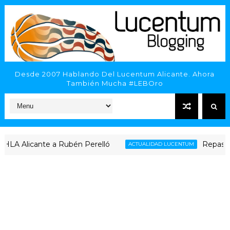
Desde 2007 Hablando Del Lucentum Alicante. Ahora
También Mucha #LEBOro
 Alicante a Rubén Perelló
Repaso al co
ACTUALIDAD LUCENTUM