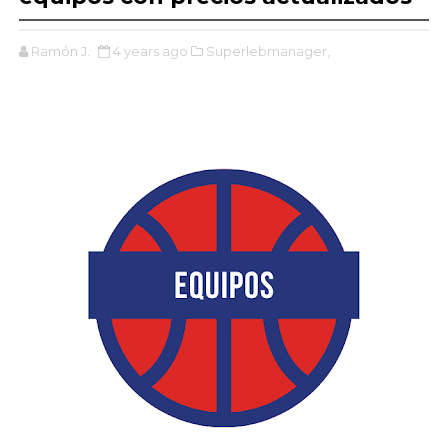
Ramón J.
4 years ago
Superlebmanager,