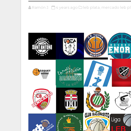
Ramón J.
4 years ago
leb plata,
mercado leb pl