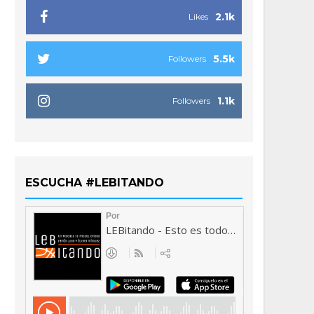
2.1k
Likes
5.5k
Followers
1.1k
Followers
ESCUCHA #LEBITANDO