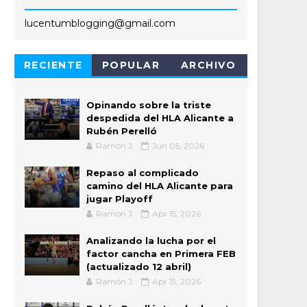
lucentumblogging@gmail.com
RECIENTE
POPULAR
ARCHIVO
Opinando sobre la triste
despedida del HLA Alicante a
Rubén Perelló
Ramón J.
Jun 05, 2026
Repaso al complicado
camino del HLA Alicante para
jugar Playoff
Ramón J.
Apr 15, 2026
Analizando la lucha por el
factor cancha en Primera FEB
(actualizado 12 abril)
Ramón J.
Apr 15, 2026