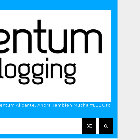
entum Alicante. Ahora También Mucha #LEBOro