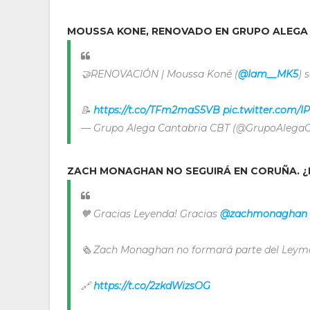
MOUSSA KONE, RENOVADO EN GRUPO ALEGA
🤝RENOVACIÓN | Moussa Koné (
@Iam__MK5
) 
📝
https://t.co/TFm2maS5VB
pic.twitter.com/
— Grupo Alega Cantabria CBT (@GrupoAlega
ZACH MONAGHAN NO SEGUIRÁ EN CORUÑA. ¿
🧡 Gracias Leyenda! Gracias
@zachmonaghan
🗞️ Zach Monaghan no formará parte del Leyma 
🔗
https://t.co/2zkdWizsOG