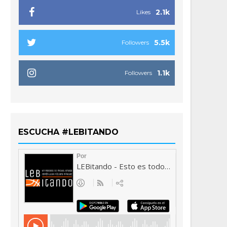
2.1k
Likes
5.5k
Followers
1.1k
Followers
ESCUCHA #LEBITANDO