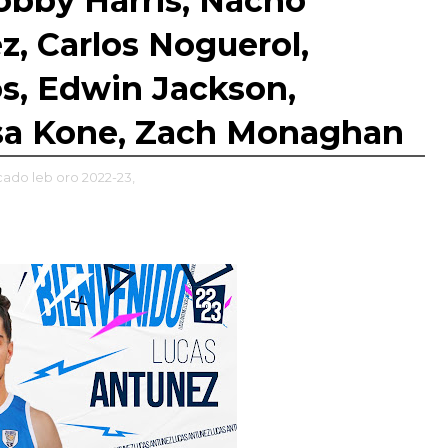
obby Harris, Nacho
z, Carlos Noguerol,
s, Edwin Jackson,
sa Kone, Zach Monaghan
ado leb oro 2022-23,