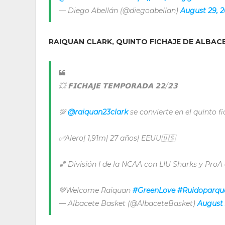
— Diego Abellán (@diegoabellan)
August 29, 
RAIQUAN CLARK, QUINTO FICHAJE DE ALBAC
💥 𝗙𝗜𝗖𝗛𝗔𝗝𝗘 𝗧𝗘𝗠𝗣𝗢𝗥𝗔𝗗𝗔 𝟮𝟮/𝟮𝟯
💯
@raiquan23clark
se convierte en el quinto fi
✅Alero| 1,91m| 27 años| EEUU🇺🇸
🏀 División I de la NCAA con LIU Sharks y Pr
💚Welcome Raiquan
#GreenLove
#Ruidoparqu
— Albacete Basket (@AlbaceteBasket)
August 