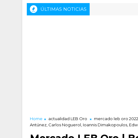
ÚLTIMAS NOTICIAS
Rueda de prensa previa del HLA Alicante - Inveread
AD LUCENTUM
Home
actualidad LEB Oro
mercado leb oro 2022
Antúnez, Carlos Noguerol, Ioannis Dimakopoulos, Ed