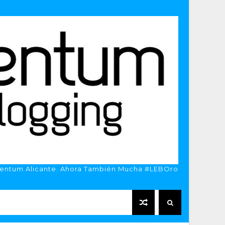
entum Alicante. Ahora También Mucha #LEBOro