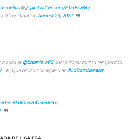
smelilla
🔵🏀
pic.twitter.com/X3Fdelv8jQ
sto (@melillabcto)
August 29, 2022
a a casa 🎯
@bharris_M10
cumplirá su quinta temporada
N_
🔥 ¡Qué añazo nos espera en
#LaBombonera
!
ertes
#LaFuerzaDelEquipo
2
ADA DE LIGA EBA