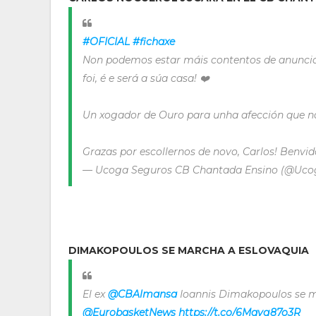
#OFICIAL
#fichaxe
Non podemos estar máis contentos de anuncia
foi, é e será a súa casa! ❤️
Un xogador de Ouro para unha afección que 
Grazas por escollernos de novo, Carlos! Benvid
— Ucoga Seguros CB Chantada Ensino (@Uc
DIMAKOPOULOS SE MARCHA A ESLOVAQUIA
El ex
@CBAlmansa
Ioannis Dimakopoulos se ma
@EurobasketNews
https://t.co/6Mqyg87o3R