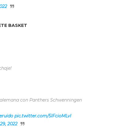
2022
ETE BASKET
chaje!
oA alemana con Panthers Schwenningen
eruido
pic.twitter.com/5IFcioMLvl
29, 2022