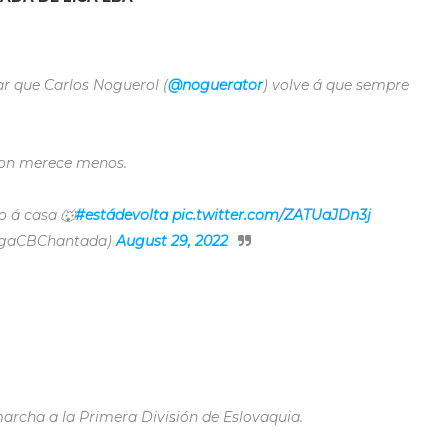
r que Carlos Noguerol (
@noguerator
) volve á que sempre
non merece menos.
o á casa 🐺
#estádevolta
pic.twitter.com/ZATUaJDn3j
ogaCBChantada)
August 29, 2022
rcha a la Primera División de Eslovaquia.