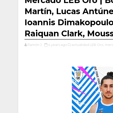
Mercado LEB Oro | B
Martín, Lucas Antúne
Ioannis Dimakopoulo
Raiquan Clark, Mous
Ramón J.
4 years ago
actualidad LEB Oro,
merc