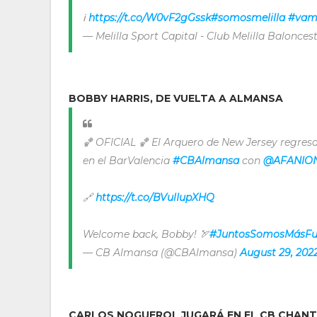
ℹ️
https://t.co/W0vF2gGssk
#somosmelilla
#vamo
— Melilla Sport Capital - Club Melilla Balonce
BOBBY HARRIS, DE VUELTA A ALMANSA
🏀 OFICIAL 🏀 El Arquero de New Jersey regres
en el BarValencia
#CBAlmansa
con
@AFANIO
🔗
https://t.co/BVulIupXHQ
Welcome back, Bobby! 🏹
#JuntosSomosMásFu
— CB Almansa (@CBAlmansa)
August 29, 202
CARLOS NOGUEROL JUGARÁ EN EL CB CHANT