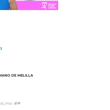
3
MANO DE MELILLA
tal_msc 🤩💙