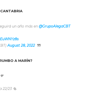
 CANTABRIA
seguirá un año más en
@GrupoAlegaCBT
IPEuWNYz8s
CBT)
August 28, 2022
RUMBO A MARÍN?
🧡
22/23 🗞️