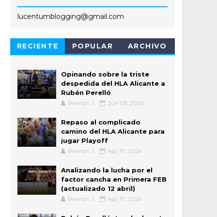
lucentumblogging@gmail.com
RECIENTE
POPULAR
ARCHIVO
Opinando sobre la triste
despedida del HLA Alicante a
Rubén Perelló
Ramón J.
Jun 05, 2026
Repaso al complicado
camino del HLA Alicante para
jugar Playoff
Ramón J.
Apr 15, 2026
Analizando la lucha por el
factor cancha en Primera FEB
(actualizado 12 abril)
Ramón J.
Apr 15, 2026