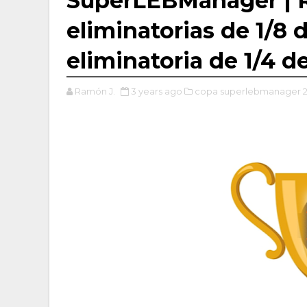
SuperLEBManager | R
eliminatorias de 1/8 
eliminatoria de 1/4 d
Ramón J.
3 years ago
copa superlebmanager 2