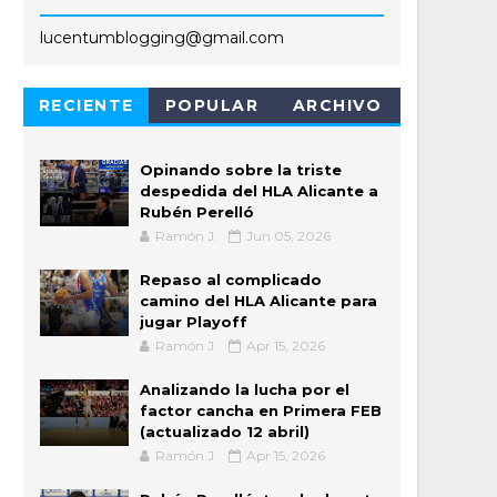
lucentumblogging@gmail.com
RECIENTE
POPULAR
ARCHIVO
Opinando sobre la triste
despedida del HLA Alicante a
Rubén Perelló
Ramón J.
Jun 05, 2026
Repaso al complicado
camino del HLA Alicante para
jugar Playoff
Ramón J.
Apr 15, 2026
Analizando la lucha por el
factor cancha en Primera FEB
(actualizado 12 abril)
Ramón J.
Apr 15, 2026