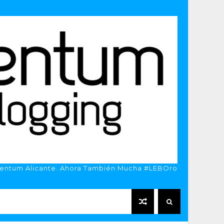
entum Alicante. Ahora También Mucha #LEBOro