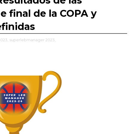
esultados de las
de final de la COPA y
efinidas
023,
superlebmanager 2023,