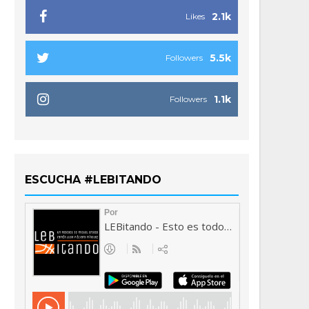
2.1k
Likes
5.5k
Followers
1.1k
Followers
ESCUCHA #LEBITANDO