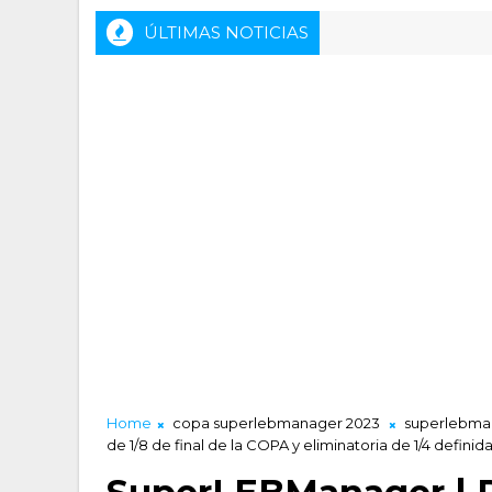
ÚLTIMAS NOTICIAS
LA Alicante - Inveready Gipuzkoa
Home
copa superlebmanager 2023
superlebma
de 1/8 de final de la COPA y eliminatoria de 1/4 definid