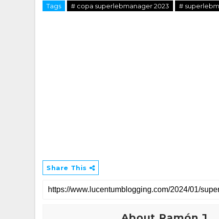
Tags
# copa superlebmanager 2023
# superlebm
Share This
About Ramón J.