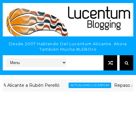
Desde 2007 Hablando Del Lucentum Alicante. Ahora
También Mucha #LEBOro
ante a Rubén Perelló
Repaso al complica
ACTUALIDAD LUCENTUM