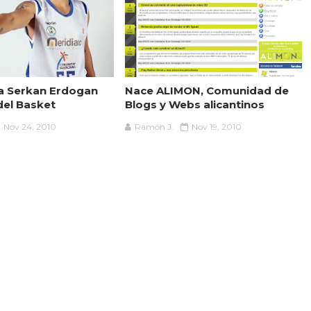
 a Serkan Erdogan
Nace ALIMON, Comunidad de
del Basket
Blogs y Webs alicantinos
Nov 24, 2010
Ramón J.
Nov 19, 2010