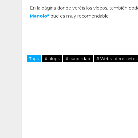
En la página donde veréis los vídeos, también podéi
Manolo"
que es muy recomendable.
Tags
# blogs
# curiosidad
# Webs Interesantes