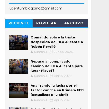
lucentumblogging@gmail.com
RECIENTE
POPULAR
ARCHIVO
Opinando sobre la triste
despedida del HLA Alicante a
Rubén Perelló
Ramón J.
Jun 05, 2026
Repaso al complicado
camino del HLA Alicante para
jugar Playoff
Ramón J.
Apr 15, 2026
Analizando la lucha por el
factor cancha en Primera FEB
(actualizado 12 abril)
Ramón J.
Apr 15, 2026