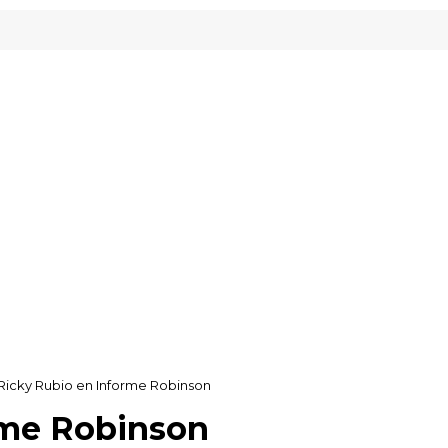
Inveready Gipuzkoa
Ricky Rubio en Informe Robinson
rme Robinson