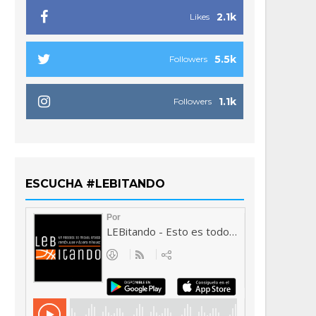
2.1k
Likes
5.5k
Followers
1.1k
Followers
ESCUCHA #LEBITANDO