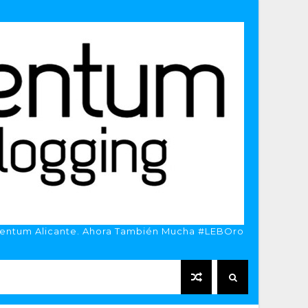
entum Alicante. Ahora También Mucha #LEBOro