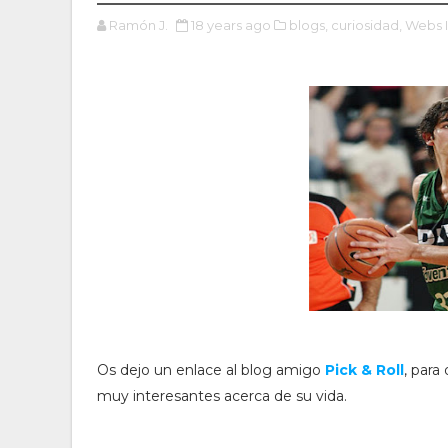
Ramón J.
18 years ago
blogs,
curiosidad,
Webs I
Os dejo un enlace al blog amigo
Pick & Roll
, para
muy interesantes acerca de su vida.