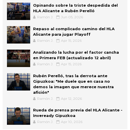
Opinando sobre la triste despedida del
HLA Alicante a Rubén Perelló
Ramón J.
Jun 05, 2026
Repaso al complicado camino del HLA
Alicante para jugar Playoff
Ramón J.
Apr 15, 2026
Analizando la lucha por el factor cancha
en Primera FEB (actualizado 12 abril)
Ramón J.
Apr 15, 2026
Rubén Perelló, tras la derrota ante
Gipuzkoa: "Me duele que en casa no
demos la imagen que merece nuestra
afición"
Ramón J.
Apr 12, 2026
Rueda de prensa previa del HLA Alicante -
Inveready Gipuzkoa
Ramón J.
Apr 10, 2026