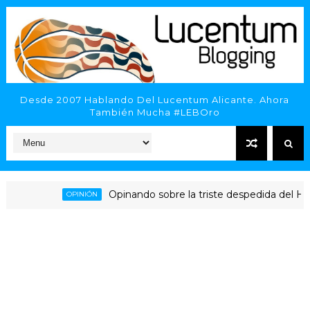
Desde 2007 Hablando Del Lucentum Alicante. Ahora
También Mucha #LEBOro
Opinando sobre la triste despedida del HLA Alic
OPINIÓN