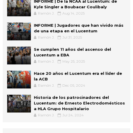
INFORME | De la NCAA al Lucentum: de
Kyle Singler a Boubacar Coulibaly
Ramón J.
Aug 14, 2025
INFORME | Jugadores que han vivido más
de una etapa en el Lucentum
Ramón J.
Jul 31, 2025
Se cumplen 11 años del ascenso del
Lucentum a EBA
Ramón J.
May 25, 2025
Hace 20 años el Lucentum era el líder de
la ACB
Ramón J.
Dec 05, 2024
Historia de los patrocinadores del
Lucentum: de Ernesto Electrodomésticos
a HLA Grupo Hospitalario
Ramón J.
Jul 24, 2024