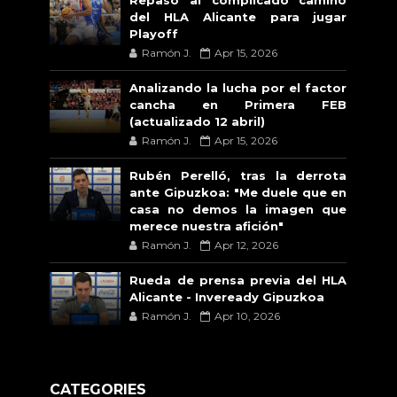
del HLA Alicante para jugar
Playoff
Ramón J.
Apr 15, 2026
Analizando la lucha por el factor
cancha en Primera FEB
(actualizado 12 abril)
Ramón J.
Apr 15, 2026
Rubén Perelló, tras la derrota
ante Gipuzkoa: "Me duele que en
casa no demos la imagen que
merece nuestra afición"
Ramón J.
Apr 12, 2026
Rueda de prensa previa del HLA
Alicante - Inveready Gipuzkoa
Ramón J.
Apr 10, 2026
CATEGORIES