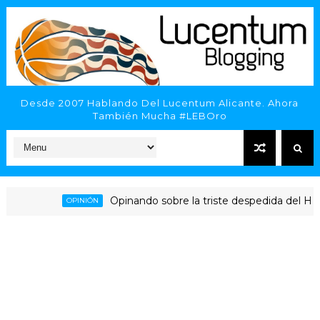
Desde 2007 Hablando Del Lucentum Alicante. Ahora
También Mucha #LEBOro
Opinando sobre la triste despedida del HLA Alica
OPINIÓN