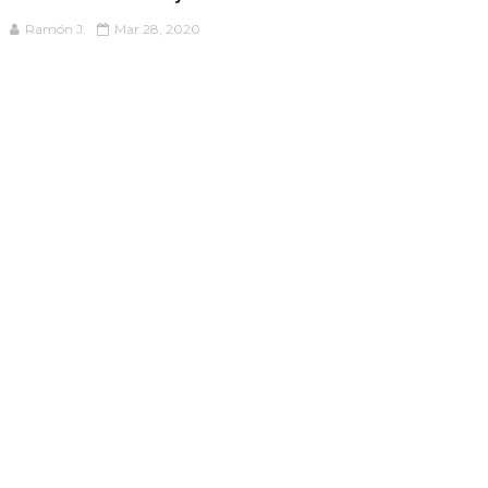
Ramón J.
Mar 28, 2020