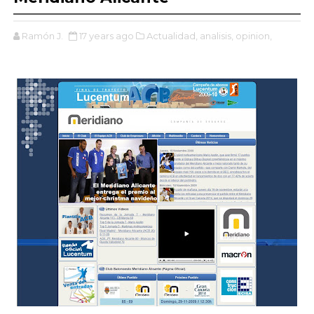
Ramón J.
17 years ago
Actualidad,
analisis,
opinion,