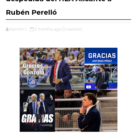
Rubén Perelló
Ramón J.
2 months ago
opinión,