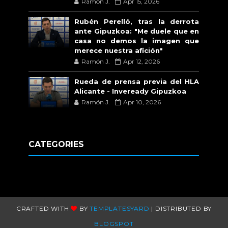
Ramón J.
Apr 15, 2026
Rubén Perelló, tras la derrota
ante Gipuzkoa: "Me duele que en
casa no demos la imagen que
merece nuestra afición"
Ramón J.
Apr 12, 2026
Rueda de prensa previa del HLA
Alicante - Inveready Gipuzkoa
Ramón J.
Apr 10, 2026
CATEGORIES
CRAFTED WITH
BY
TEMPLATESYARD
| DISTRIBUTED BY
BLOGSPOT