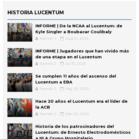
HISTORIA LUCENTUM
INFORME | De la NCAA al Lucentum: de
Kyle Singler a Boubacar Coulibaly
Ramón J.
Aug 14, 2025
INFORME | Jugadores que han vivido más
de una etapa en el Lucentum
Ramón J.
Jul 31, 2025
Se cumplen 11 años del ascenso del
Lucentum a EBA
Ramón J.
May 25, 2025
Hace 20 años el Lucentum era el líder de
la ACB
Ramón J.
Dec 05, 2024
Historia de los patrocinadores del
Lucentum: de Ernesto Electrodomésticos
a HLA Grupo Hospitalario