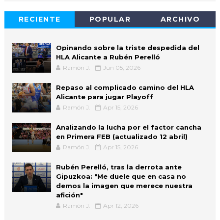
RECIENTE
POPULAR
ARCHIVO
Opinando sobre la triste despedida del
HLA Alicante a Rubén Perelló
Ramón J.
Jun 05, 2026
Repaso al complicado camino del HLA
Alicante para jugar Playoff
Ramón J.
Apr 15, 2026
Analizando la lucha por el factor cancha
en Primera FEB (actualizado 12 abril)
Ramón J.
Apr 15, 2026
Rubén Perelló, tras la derrota ante
Gipuzkoa: "Me duele que en casa no
demos la imagen que merece nuestra
afición"
Ramón J.
Apr 12, 2026