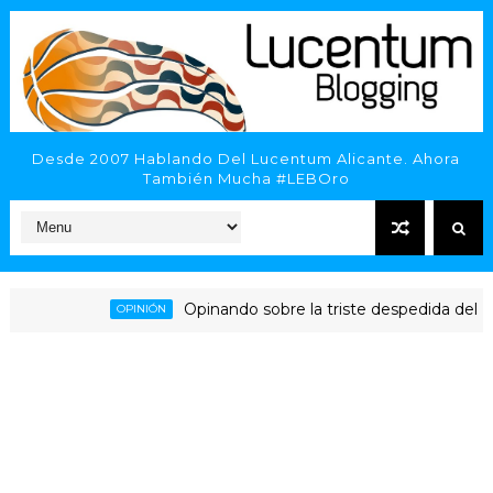
Desde 2007 Hablando Del Lucentum Alicante. Ahora
También Mucha #LEBOro
Opinando sobre la triste despedida del HLA Ali
OPINIÓN