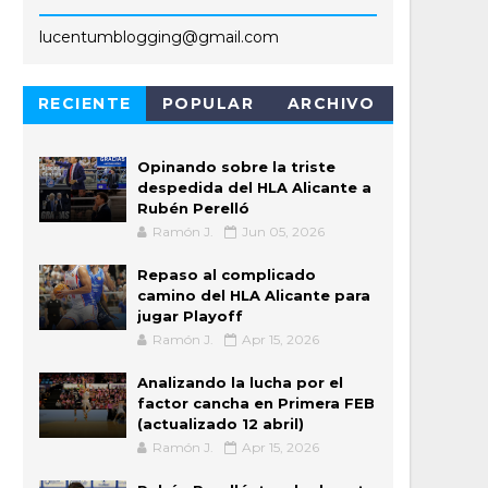
lucentumblogging@gmail.com
RECIENTE
POPULAR
ARCHIVO
Opinando sobre la triste
despedida del HLA Alicante a
Rubén Perelló
Ramón J.
Jun 05, 2026
Repaso al complicado
camino del HLA Alicante para
jugar Playoff
Ramón J.
Apr 15, 2026
Analizando la lucha por el
factor cancha en Primera FEB
(actualizado 12 abril)
Ramón J.
Apr 15, 2026