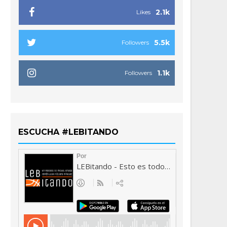
2.1k
Likes
5.5k
Followers
1.1k
Followers
ESCUCHA #LEBITANDO