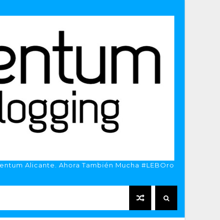
entum Alicante. Ahora También Mucha #LEBOro