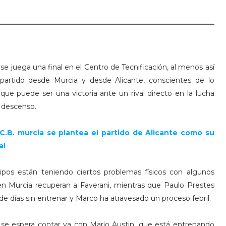
,
e juega una final en el Centro de Tecnificación, al menos así
l partido desde Murcia y desde Alicante, conscientes de lo
que puede ser una victoria ante un rival directo en la lucha
l descenso.
 C.B. murcia se plantea el partido de Alicante como su
al
pos están teniendo ciertos problemas físicos con algunos
en Murcia recuperan a Faverani, mientras que Paulo Prestes
de días sin entrenar y Marco ha atravesado un proceso febril.
 se espera contar ya con Mario Austin, que está entrenando