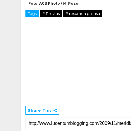
Foto: ACB Photo / M. Pozo
Tags
# Previas
# resumen prensa
Share This