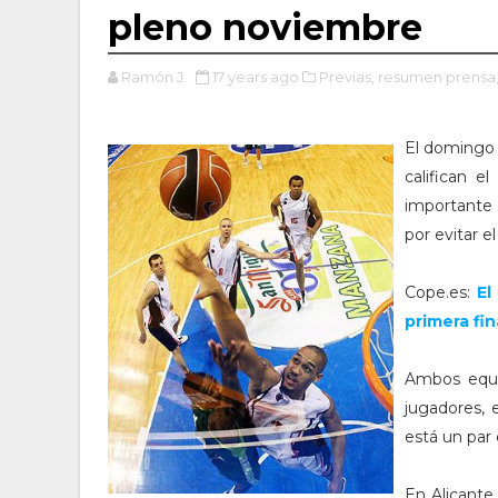
pleno noviembre
Ramón J.
17 years ago
Previas,
resumen prensa
El domingo s
califican e
importante 
por evitar e
Cope.es:
El
primera fin
Ambos equi
jugadores, 
está un par 
En Alicante