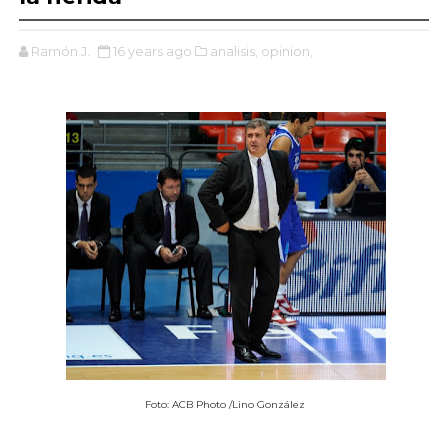
Ramón J.
16 years ago
analisis,
opinion,
Foto: ACB Photo /Lino González