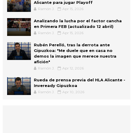
Alicante para jugar Playoff
Ramón J.
Apr 15, 2026
Analizando la lucha por el factor cancha
en Primera FEB (actualizado 12 abril)
Ramón J.
Apr 15, 2026
Rubén Perelló, tras la derrota ante
Gipuzkoa: "Me duele que en casa no
demos la imagen que merece nuestra
afición"
Ramón J.
Apr 12, 2026
Rueda de prensa previa del HLA Alicante -
Inveready Gipuzkoa
Ramón J.
Apr 10, 2026