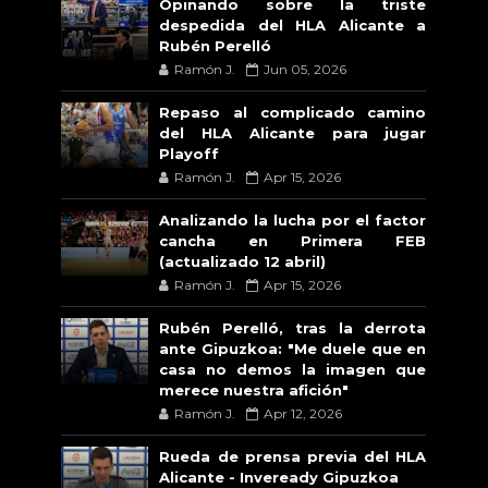
Opinando sobre la triste
despedida del HLA Alicante a
Rubén Perelló
Ramón J.
Jun 05, 2026
Repaso al complicado camino
del HLA Alicante para jugar
Playoff
Ramón J.
Apr 15, 2026
Analizando la lucha por el factor
cancha en Primera FEB
(actualizado 12 abril)
Ramón J.
Apr 15, 2026
Rubén Perelló, tras la derrota
ante Gipuzkoa: "Me duele que en
casa no demos la imagen que
merece nuestra afición"
Ramón J.
Apr 12, 2026
Rueda de prensa previa del HLA
Alicante - Inveready Gipuzkoa