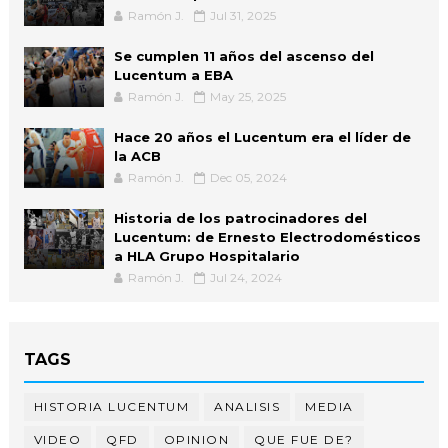
Ramón J.
Jul 31, 2025
Se cumplen 11 años del ascenso del
Lucentum a EBA
Ramón J.
May 25, 2025
Hace 20 años el Lucentum era el líder de
la ACB
Ramón J.
Dec 05, 2024
Historia de los patrocinadores del
Lucentum: de Ernesto Electrodomésticos
a HLA Grupo Hospitalario
Ramón J.
Jul 24, 2024
TAGS
HISTORIA LUCENTUM
ANALISIS
MEDIA
VIDEO
QFD
OPINION
QUE FUE DE?