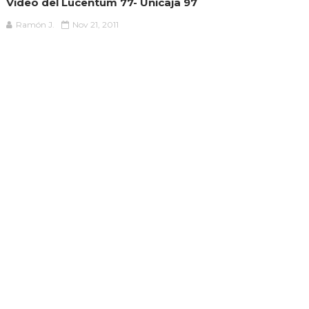
Vídeo del Lucentum 77- Unicaja 97
Ramón J.
Nov 21, 2011