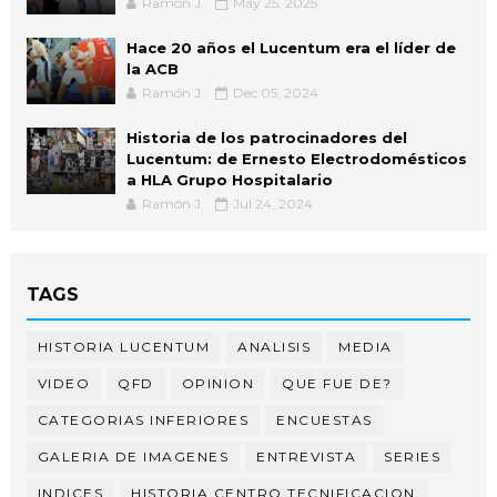
Ramón J.
May 25, 2025
Hace 20 años el Lucentum era el líder de
la ACB
Ramón J.
Dec 05, 2024
Historia de los patrocinadores del
Lucentum: de Ernesto Electrodomésticos
a HLA Grupo Hospitalario
Ramón J.
Jul 24, 2024
TAGS
HISTORIA LUCENTUM
ANALISIS
MEDIA
VIDEO
QFD
OPINION
QUE FUE DE?
CATEGORIAS INFERIORES
ENCUESTAS
GALERIA DE IMAGENES
ENTREVISTA
SERIES
INDICES
HISTORIA CENTRO TECNIFICACION