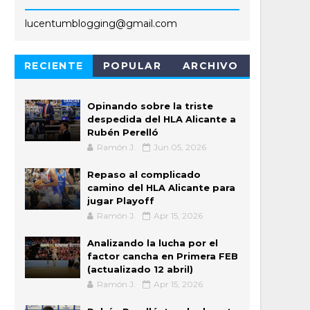
lucentumblogging@gmail.com
RECIENTE
POPULAR
ARCHIVO
Opinando sobre la triste
despedida del HLA Alicante a
Rubén Perelló
Ramón J.
Jun 05, 2026
Repaso al complicado
camino del HLA Alicante para
jugar Playoff
Ramón J.
Apr 15, 2026
Analizando la lucha por el
factor cancha en Primera FEB
(actualizado 12 abril)
Ramón J.
Apr 15, 2026