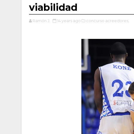
viabilidad
Ramón J.
14 years ago
concurso acreedores,