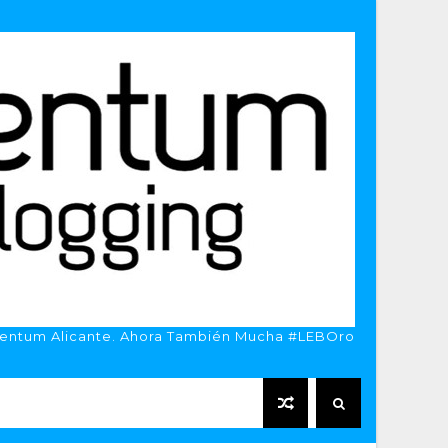
entum Alicante. Ahora También Mucha #LEBOro