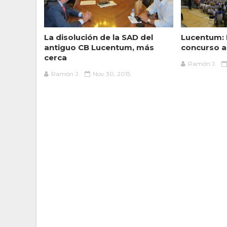
La disolución de la SAD del
Lucentum: 
antiguo CB Lucentum, más
concurso a 
cerca
Ramón J.
Ramón J.
Nov 30, 2015