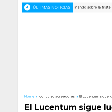
ÚLTIMAS NOTICIAS
Opinando sobre la triste desped
OPINIÓN
Home
concurso acreedores
El Lucentum sigue l
El Lucentum sigue l