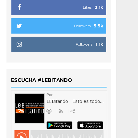
2.1k
Likes
5.5k
Followers
1.1k
Followers
ESCUCHA #LEBITANDO