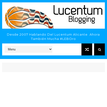
Desde 2007 Hablando Del Lucentum Alicante. Ahora
También Mucha #LEBOro