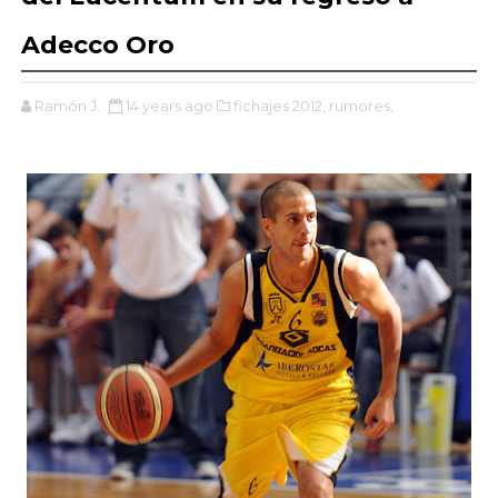
Adecco Oro
Ramón J.
14 years ago
fichajes 2012,
rumores,