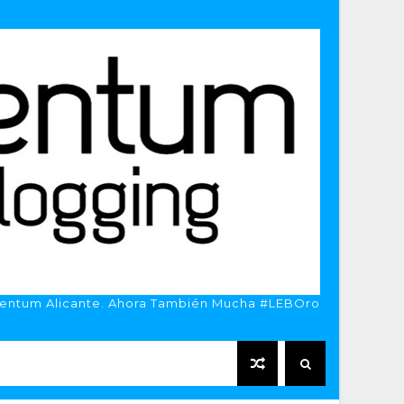
entum Alicante. Ahora También Mucha #LEBOro