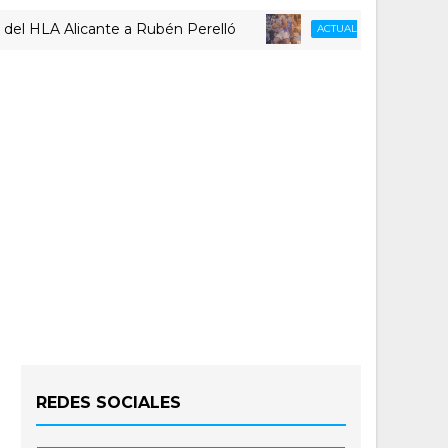
licante a Rubén Perelló
Repaso a
ACTUALIDAD LUCENTUM
REDES SOCIALES