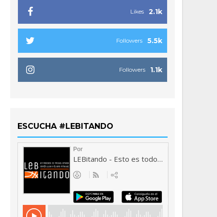
2.1k
Likes
5.5k
Followers
1.1k
Followers
ESCUCHA #LEBITANDO