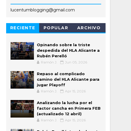
lucentumblogging@gmail.com
RECIENTE
POPULAR
ARCHIVO
Opinando sobre la triste
despedida del HLA Alicante a
Rubén Perelló
Ramón J.
Jun 05, 2026
Repaso al complicado
camino del HLA Alicante para
jugar Playoff
Ramón J.
Apr 15, 2026
Analizando la lucha por el
factor cancha en Primera FEB
(actualizado 12 abril)
Ramón J.
Apr 15, 2026