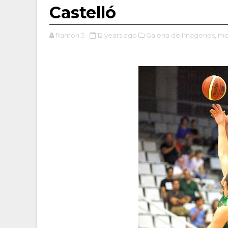
Castelló
Ramón J.
12 years ago
Galeria de Imagenes,
me