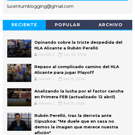
lucentumblogging@gmail.com
RECIENTE
POPULAR
ARCHIVO
Opinando sobre la triste despedida del
HLA Alicante a Rubén Perelló
Ramón J.
Jun 05, 2026
Repaso al complicado camino del HLA
Alicante para jugar Playoff
Ramón J.
Apr 15, 2026
Analizando la lucha por el factor cancha
en Primera FEB (actualizado 12 abril)
Ramón J.
Apr 15, 2026
Rubén Perelló, tras la derrota ante
Gipuzkoa: "Me duele que en casa no
demos la imagen que merece nuestra
afición"