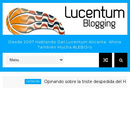
Desde 2007 Hablando Del Lucentum Alicante. Ahora
También Mucha #LEBOro
Opinando sobre la triste despedida del HLA Alica
OPINIÓN