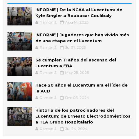
INFORME | De la NCAA al Lucentum: de
Kyle Singler a Boubacar Coulibaly
Ramón J.
Aug 14, 2025
INFORME | Jugadores que han vivido más
de una etapa en el Lucentum
Ramón J.
Jul 31, 2025
Se cumplen 11 años del ascenso del
Lucentum a EBA
Ramón J.
May 25, 2025
Hace 20 años el Lucentum era el líder de
la ACB
Ramón J.
Dec 05, 2024
Historia de los patrocinadores del
Lucentum: de Ernesto Electrodomésticos
a HLA Grupo Hospitalario
Ramón J.
Jul 24, 2024