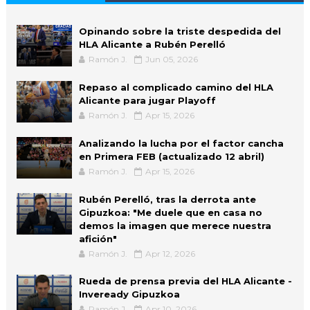
Opinando sobre la triste despedida del
HLA Alicante a Rubén Perelló
Ramón J.
Jun 05, 2026
Repaso al complicado camino del HLA
Alicante para jugar Playoff
Ramón J.
Apr 15, 2026
Analizando la lucha por el factor cancha
en Primera FEB (actualizado 12 abril)
Ramón J.
Apr 15, 2026
Rubén Perelló, tras la derrota ante
Gipuzkoa: "Me duele que en casa no
demos la imagen que merece nuestra
afición"
Ramón J.
Apr 12, 2026
Rueda de prensa previa del HLA Alicante -
Inveready Gipuzkoa
Ramón J.
Apr 10, 2026