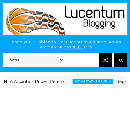
Desde 2007 Hablando Del Lucentum Alicante. Ahora
También Mucha #LEBOro
icante a Rubén Perelló
Repaso al compl
ACTUALIDAD LUCENTUM