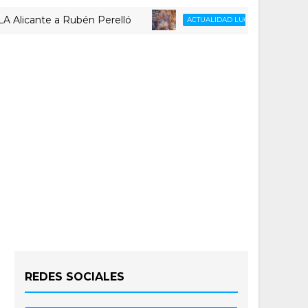
ante a Rubén Perelló
Repaso al co
ACTUALIDAD LUCENTUM
REDES SOCIALES