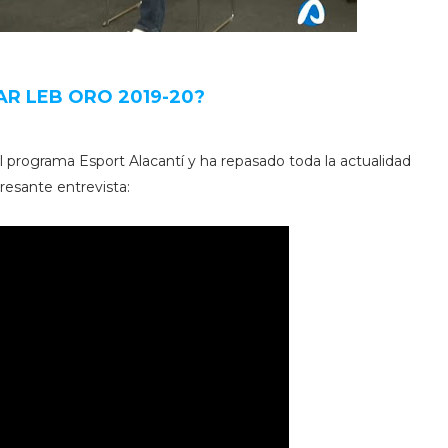
TAR LEB ORO 2019-20?
l programa Esport Alacantí y ha repasado toda la actualidad
resante entrevista: