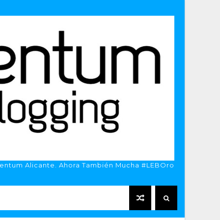
entum Alicante. Ahora También Mucha #LEBOro