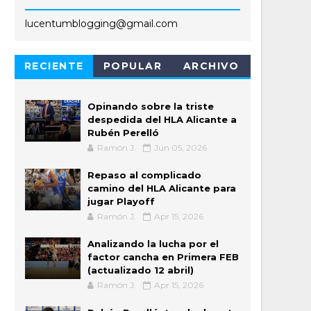
lucentumblogging@gmail.com
RECIENTE
POPULAR
ARCHIVO
Opinando sobre la triste
despedida del HLA Alicante a
Rubén Perelló
Ramón J.
Jun 05, 2026
Repaso al complicado
camino del HLA Alicante para
jugar Playoff
Ramón J.
Apr 15, 2026
Analizando la lucha por el
factor cancha en Primera FEB
(actualizado 12 abril)
Ramón J.
Apr 15, 2026