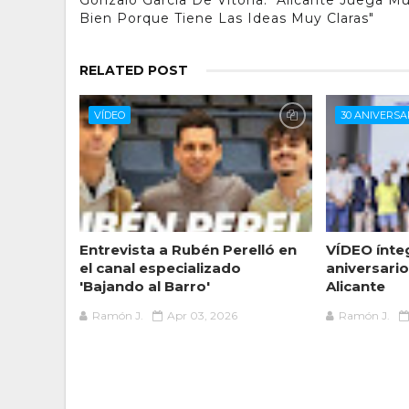
Gonzalo García De Vitoria: "Alicante Juega M
Bien Porque Tiene Las Ideas Muy Claras"
RELATED POST
VÍDEO
30 ANIVERSA
Entrevista a Rubén Perelló en
VÍDEO ínte
el canal especializado
aniversari
'Bajando al Barro'
Alicante
Ramón J.
Apr 03, 2026
Ramón J.