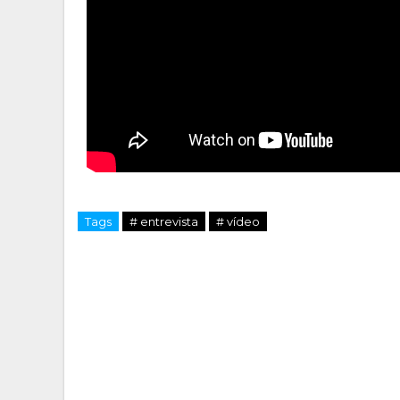
Tags
# entrevista
# vídeo