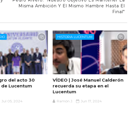
uy
Pedro Rivero: "Nuestro Objetivo Es Mantener La
Misma Ambición Y El Mismo Hambre Hasta El
Final"
RIO
HISTORIA LUCENTUM
gro del acto 30
VÍDEO | José Manuel Calderón
o de Lucentum
recuerda su etapa en el
Lucentum
Jul 05, 2024
Ramón J.
Jun 17, 2024