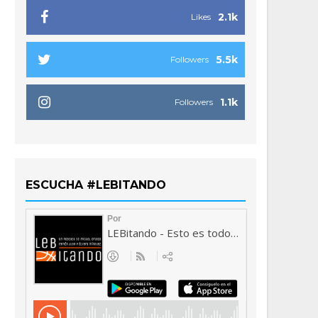
2.1k
Likes
5.5k
Followers
1.1k
Followers
ESCUCHA #LEBITANDO