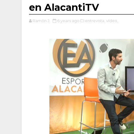
en AlacantiTV
Ramón J.
6 years ago
entrevista,
vídeo,