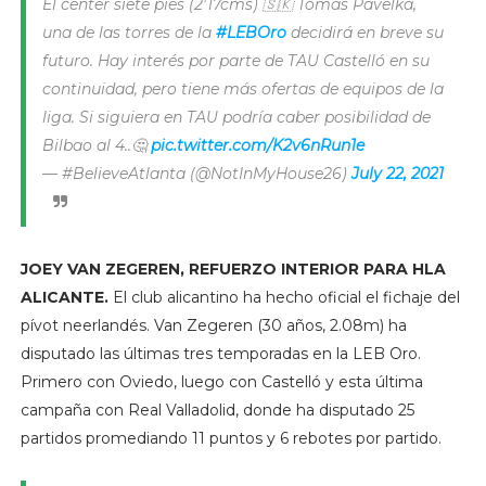
El center siete pies (2'17cms) 🇸🇰 Tomas Pavelka,
una de las torres de la
#LEBOro
decidirá en breve su
futuro. Hay interés por parte de TAU Castelló en su
continuidad, pero tiene más ofertas de equipos de la
liga. Si siguiera en TAU podría caber posibilidad de
Bilbao al 4..🤔
pic.twitter.com/K2v6nRun1e
— #BelieveAtlanta (@NotInMyHouse26)
July 22, 2021
JOEY VAN ZEGEREN, REFUERZO INTERIOR PARA HLA
ALICANTE.
El club alicantino ha hecho oficial el fichaje del
pívot neerlandés. Van Zegeren (30 años, 2.08m) ha
disputado las últimas tres temporadas en la LEB Oro.
Primero con Oviedo, luego con Castelló y esta última
campaña con Real Valladolid, donde ha disputado 25
partidos promediando 11 puntos y 6 rebotes por partido.