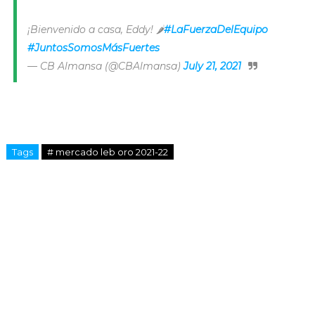
¡Bienvenido a casa, Eddy! 🌶
#LaFuerzaDelEquipo
#JuntosSomosMásFuertes
— CB Almansa (@CBAlmansa)
July 21, 2021
Tags
# mercado leb oro 2021-22