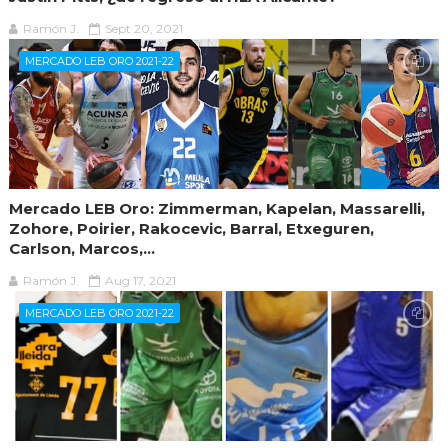
Ramón J.
Sept 20, 2021
MERCADO LEB ORO 2021-22
Mercado LEB Oro: Zimmerman, Kapelan, Massarelli,
Zohore, Poirier, Rakocevic, Barral, Etxeguren,
Carlson, Marcos,...
Ramón J.
Aug 17, 2021
MERCADO LEB ORO 2021-22