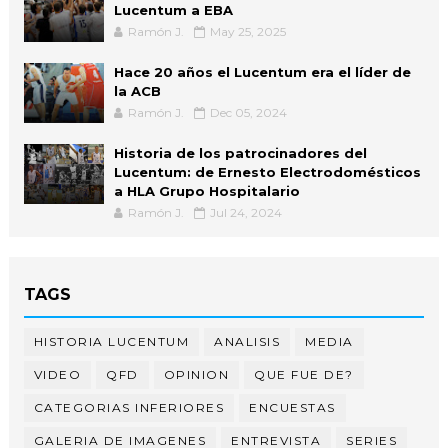
Lucentum a EBA
Ramón J.
May 25, 2025
Hace 20 años el Lucentum era el líder de
la ACB
Ramón J.
Dec 05, 2024
Historia de los patrocinadores del
Lucentum: de Ernesto Electrodomésticos
a HLA Grupo Hospitalario
Ramón J.
Jul 24, 2024
TAGS
HISTORIA LUCENTUM
ANALISIS
MEDIA
VIDEO
QFD
OPINION
QUE FUE DE?
CATEGORIAS INFERIORES
ENCUESTAS
GALERIA DE IMAGENES
ENTREVISTA
SERIES