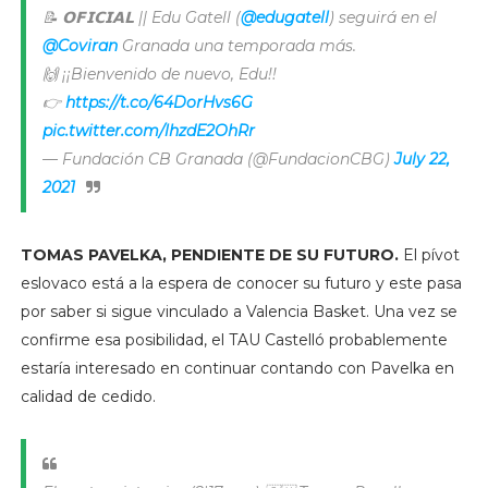
📝 𝗢𝗙𝗜𝗖𝗜𝗔𝗟 || Edu Gatell (
@edugatell
) seguirá en el
@Coviran
Granada una temporada más.
🙌 ¡¡Bienvenido de nuevo, Edu!!
👉
https://t.co/64DorHvs6G
pic.twitter.com/lhzdE2OhRr
— Fundación CB Granada (@FundacionCBG)
July 22,
2021
TOMAS PAVELKA, PENDIENTE DE SU FUTURO.
El pívot
eslovaco está a la espera de conocer su futuro y este pasa
por saber si sigue vinculado a Valencia Basket. Una vez se
confirme esa posibilidad, el TAU Castelló probablemente
estaría interesado en continuar contando con Pavelka en
calidad de cedido.