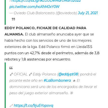
ℹ️
https://t.co/bL1ghkLGUD
#MarcMartí2022
pic.twitter.com/noXhMJxY0W
— Oviedo Club Baloncesto (@oviedocb)
July 21, 2021
EDDY POLANCO, FICHAJE DE CALIDAD PARA
ALMANSA.
El club almanseño anunciaba ayer que se
había hecho con los servicios de uno de los mejores
exteriores de la liga. Edd Polanco firmó en Lleida
13.5
puntos con un 42,7% desde el perímetro, además de 3,8
rebotes y 1,8 asistencias por encuentro.
🏀 OFICIAL 🏀 Eddy Polanco (
@eddypt08
) pondrá el
picante este año en
#LaBombonera
. 🔥 El
dominicano será uno de los encargados de llevar el
peso del juego exterior almanseño. 🎯
🔗
https://t.co/9ju5Yopovq