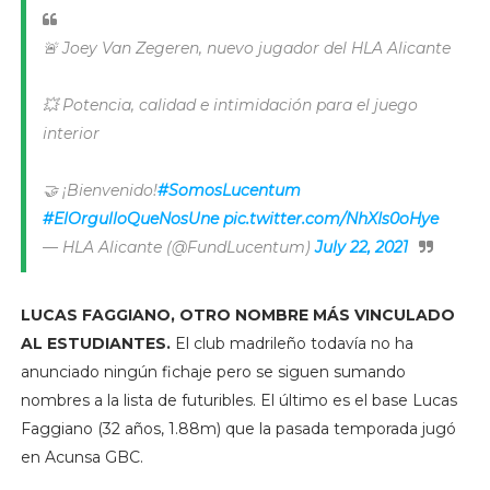
🚨 Joey Van Zegeren, nuevo jugador del HLA Alicante
💥 Potencia, calidad e intimidación para el juego
interior
🤝 ¡Bienvenido!
#SomosLucentum
#ElOrgulloQueNosUne
pic.twitter.com/NhXIs0oHye
— HLA Alicante (@FundLucentum)
July 22, 2021
LUCAS FAGGIANO, OTRO NOMBRE MÁS VINCULADO
AL ESTUDIANTES.
El club madrileño todavía no ha
anunciado ningún fichaje pero se siguen sumando
nombres a la lista de futuribles. El último es el base Lucas
Faggiano (32 años, 1.88m) que la pasada temporada jugó
en Acunsa GBC.