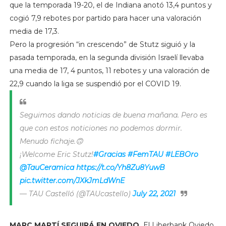
que la temporada 19-20, el de Indiana anotó 13,4 puntos y
cogió 7,9 rebotes por partido para hacer una valoración
media de 17,3.
Pero la progresión “in crescendo” de Stutz siguió y la
pasada temporada, en la segunda división Israelí llevaba
una media de 17, 4 puntos, 11 rebotes y una valoración de
22,9 cuando la liga se suspendió por el COVID 19.
Seguimos dando noticias de buena mañana. Pero es
que con estos noticiones no podemos dormir.
Menudo fichaje.🙃
¡Welcome Eric Stutz!
#Gracias
#FemTAU
#LEBOro
@TauCeramica
https://t.co/Yh8Zu8YuwB
pic.twitter.com/JXkJmLdWnE
— TAU Castelló (@TAUcastello)
July 22, 2021
MARC MARTÍ SEGUIRÁ EN OVIEDO.
El Liberbank Oviedo