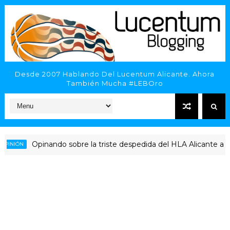
Desde 2007 Hablando Del Lucentum Alicante. Ahora
También Mucha #LEBOro
Opinando sobre la triste despedida del HLA Alicante a Rubén P