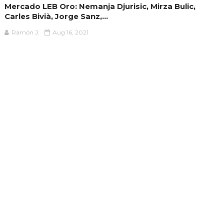
Mercado LEB Oro: Nemanja Djurisic, Mirza Bulic,
Carles Bivià, Jorge Sanz,...
Ramón J.
Aug 16, 2021