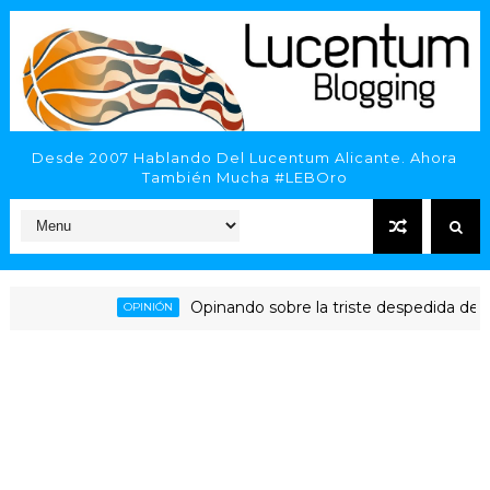
Desde 2007 Hablando Del Lucentum Alicante. Ahora
También Mucha #LEBOro
Opinando sobre la triste despedida del HLA A
OPINIÓN
icante - Inveready Gipuzkoa