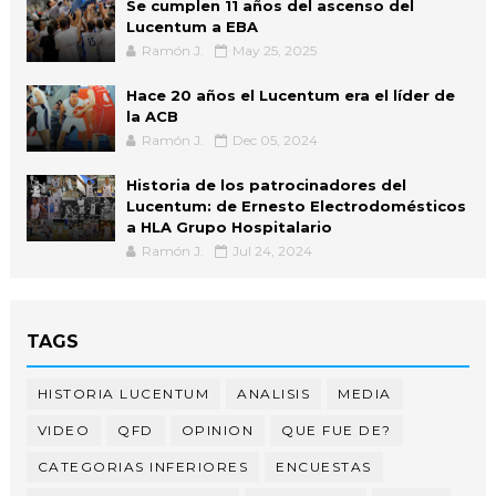
Se cumplen 11 años del ascenso del
Lucentum a EBA
Ramón J.
May 25, 2025
Hace 20 años el Lucentum era el líder de
la ACB
Ramón J.
Dec 05, 2024
Historia de los patrocinadores del
Lucentum: de Ernesto Electrodomésticos
a HLA Grupo Hospitalario
Ramón J.
Jul 24, 2024
TAGS
HISTORIA LUCENTUM
ANALISIS
MEDIA
VIDEO
QFD
OPINION
QUE FUE DE?
CATEGORIAS INFERIORES
ENCUESTAS