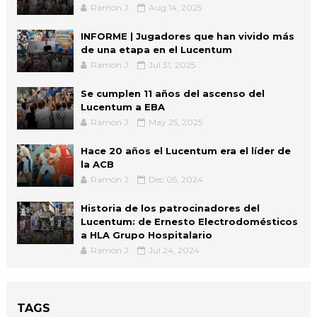
Ramón J.
Aug 14, 2025
INFORME | Jugadores que han vivido más
de una etapa en el Lucentum
Ramón J.
Jul 31, 2025
Se cumplen 11 años del ascenso del
Lucentum a EBA
Ramón J.
May 25, 2025
Hace 20 años el Lucentum era el líder de
la ACB
Ramón J.
Dec 05, 2024
Historia de los patrocinadores del
Lucentum: de Ernesto Electrodomésticos
a HLA Grupo Hospitalario
Ramón J.
Jul 24, 2024
TAGS