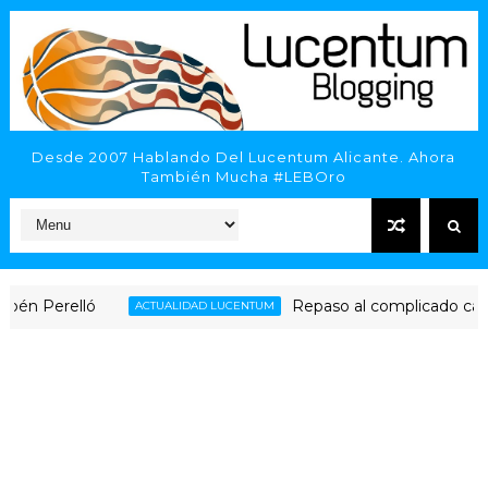
Desde 2007 Hablando Del Lucentum Alicante. Ahora
También Mucha #LEBOro
 Perelló
Repaso al complicado camino de
ACTUALIDAD LUCENTUM