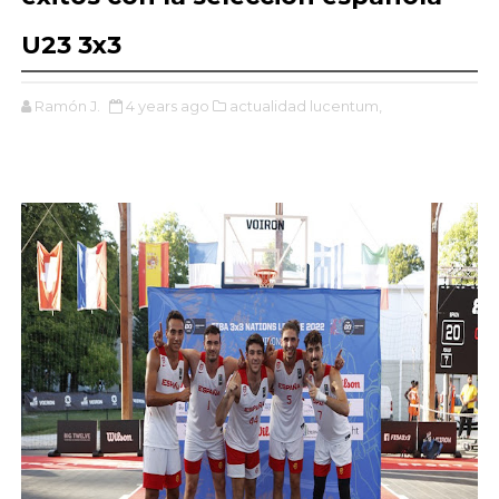
U23 3x3
Ramón J.
4 years ago
actualidad lucentum,