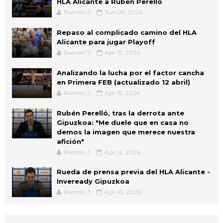
HLA Alicante a Rubén Perelló
Ramón J.
Jun 05, 2026
Repaso al complicado camino del HLA
Alicante para jugar Playoff
Ramón J.
Apr 15, 2026
Analizando la lucha por el factor cancha
en Primera FEB (actualizado 12 abril)
Ramón J.
Apr 15, 2026
Rubén Perelló, tras la derrota ante
Gipuzkoa: "Me duele que en casa no
demos la imagen que merece nuestra
afición"
Ramón J.
Apr 12, 2026
Rueda de prensa previa del HLA Alicante -
Inveready Gipuzkoa
Ramón J.
Apr 10, 2026