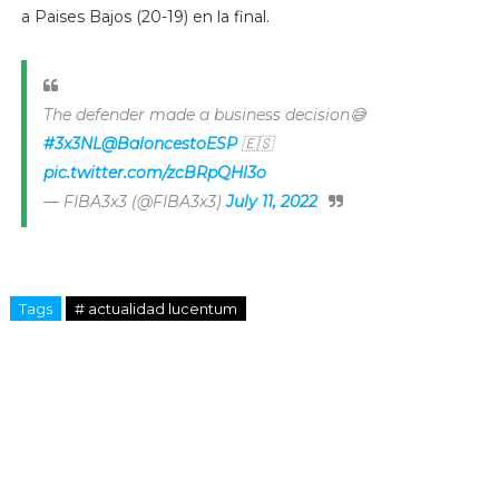
a Paises Bajos (20-19) en la final.
The defender made a business decision😅
#3x3NL
@BaloncestoESP
🇪🇸
pic.twitter.com/zcBRpQHl3o
— FIBA3x3 (@FIBA3x3)
July 11, 2022
Tags
# actualidad lucentum