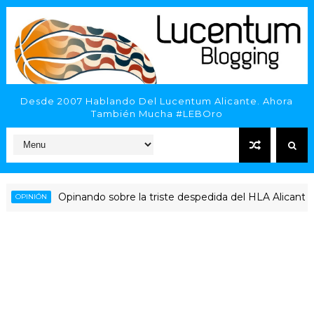
Desde 2007 Hablando Del Lucentum Alicante. Ahora
También Mucha #LEBOro
Opinando sobre la triste despedida del HLA Alicante a Rub
NIÓN