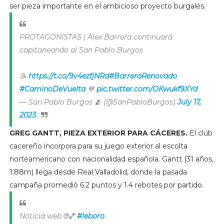
ser pieza importante en el ambicioso proyecto burgalés.
PROTAGONISTAS | Álex Barrera continuará
capitaneando al San Pablo Burgos
📝
https://t.co/9v4ezfjNRd
#BarreraRenovado
#CaminoDeVuelta
💙
pic.twitter.com/OKwukf9XYd
— San Pablo Burgos 🫂 (@SanPabloBurgos)
July 17,
2023
GREG GANTT, PIEZA EXTERIOR PARA CÁCERES.
El club
cacereño incorpora para su juego exterior al escolta
norteamericano con nacionalidad española. Gantt (31 años,
1.88m) llega desde Real Valladolid, donde la pasada
campaña promedió 6.2 puntos y 1.4 rebotes por partido.
Noticia web 🌐🏀
#leboro