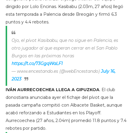
dirigido por Lolo Encinas. Kasibabu (2.03m, 27 años) llegó
esta temporada a Palencia desde Breogán y firmó 6.3
puntos y 4.4 rebotes.
Ojo, el pívot Kasibabu, que no sigue en Palencia, es
otro jugador al que esperan cerrar en el San Pablo
Burgos en las próximas horas
https://t.co/73GgqWaLF1
— www.encestando.es (@webEncestando)
July 16,
2023
IVÁN AURRECOECHEA LLEGA A GIPUZKOA
. El club
donostiarra anunciaba ayer el fichaje del pívot que la
pasada campaña compitió con Albacete Basket, aunque
acabó reforzando a Estudiantes en los Playoff.
Aurrecoechea (27 años, 2.04m) promedió 11.8 puntos y 7.4
rebotes por partido.