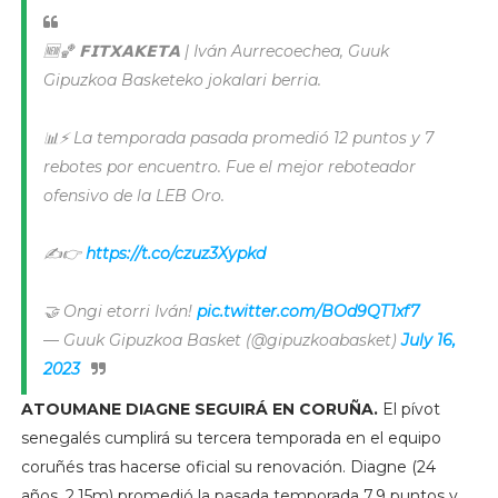
🆕🏀 𝗙𝗜𝗧𝗫𝗔𝗞𝗘𝗧𝗔 | Iván Aurrecoechea, Guuk
Gipuzkoa Basketeko jokalari berria.
📊⚡️ La temporada pasada promedió 12 puntos y 7
rebotes por encuentro. Fue el mejor reboteador
ofensivo de la LEB Oro.
✍️👉
https://t.co/czuz3Xypkd
🤝 Ongi etorri Iván!
pic.twitter.com/BOd9QT1xf7
— Guuk Gipuzkoa Basket (@gipuzkoabasket)
July 16,
2023
ATOUMANE DIAGNE SEGUIRÁ EN CORUÑA.
El pívot
senegalés cumplirá su tercera temporada en el equipo
coruñés tras hacerse oficial su renovación. Diagne (24
años, 2.15m) promedió la pasada temporada 7.9 puntos y