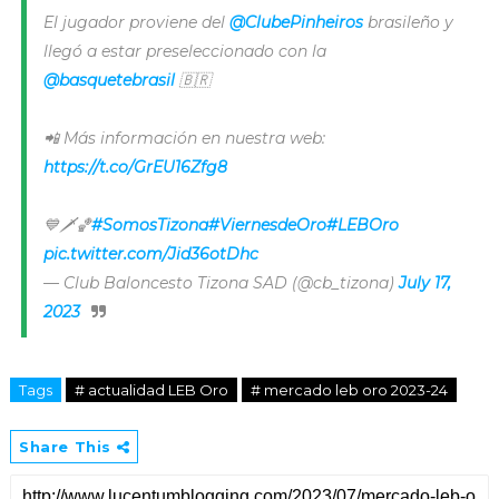
El jugador proviene del
@ClubePinheiros
brasileño y
llegó a estar preseleccionado con la
@basquetebrasil
🇧🇷
📲 Más información en nuestra web:
https://t.co/GrEU16Zfg8
💙🗡️🏀
#SomosTizona
#ViernesdeOro
#LEBOro
pic.twitter.com/Jid36otDhc
— Club Baloncesto Tizona SAD (@cb_tizona)
July 17,
2023
Tags
# actualidad LEB Oro
# mercado leb oro 2023-24
Share This