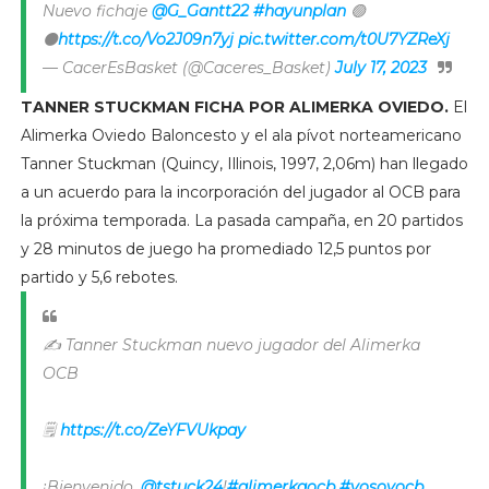
Nuevo fichaje
@G_Gantt22
#hayunplan
🟢
⚫️
https://t.co/Vo2J09n7yj
pic.twitter.com/t0U7YZReXj
— CacerEsBasket (@Caceres_Basket)
July 17, 2023
TANNER STUCKMAN FICHA POR ALIMERKA OVIEDO.
El
Alimerka Oviedo Baloncesto y el ala pívot norteamericano
Tanner Stuckman (Quincy, Illinois, 1997, 2,06m) han llegado
a un acuerdo para la incorporación del jugador al OCB para
la próxima temporada. La pasada campaña, en 20 partidos
y 28 minutos de juego ha promediado 12,5 puntos por
partido y 5,6 rebotes.
✍️ Tanner Stuckman nuevo jugador del Alimerka
OCB
🗒️
https://t.co/ZeYFVUkpay
¡Bienvenido,
@tstuck24
!
#alimerkaocb
#yosoyocb