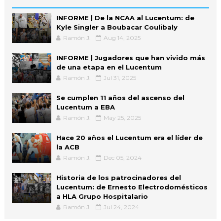
INFORME | De la NCAA al Lucentum: de
Kyle Singler a Boubacar Coulibaly
Ramón J.
Aug 14, 2025
INFORME | Jugadores que han vivido más
de una etapa en el Lucentum
Ramón J.
Jul 31, 2025
Se cumplen 11 años del ascenso del
Lucentum a EBA
Ramón J.
May 25, 2025
Hace 20 años el Lucentum era el líder de
la ACB
Ramón J.
Dec 05, 2024
Historia de los patrocinadores del
Lucentum: de Ernesto Electrodomésticos
a HLA Grupo Hospitalario
Ramón J.
Jul 24, 2024