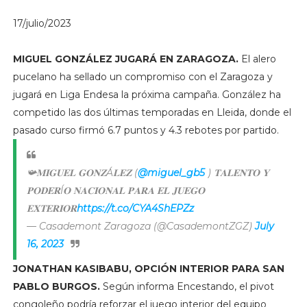
17/julio/2023
MIGUEL GONZÁLEZ JUGARÁ EN ZARAGOZA.
El alero
pucelano ha sellado un compromiso con el Zaragoza y
jugará en Liga Endesa la próxima campaña. González ha
competido las dos últimas temporadas en Lleida, donde el
pasado curso firmó 6.7 puntos y 4.3 rebotes por partido.
📯𝐌𝐈𝐆𝐔𝐄𝐋 𝐆𝐎𝐍𝐙Á𝐋𝐄𝐙 (
@miguel_gb5
) 𝐓𝐀𝐋𝐄𝐍𝐓𝐎 𝐘
𝐏𝐎𝐃𝐄𝐑Í𝐎 𝐍𝐀𝐂𝐈𝐎𝐍𝐀𝐋 𝐏𝐀𝐑𝐀 𝐄𝐋 𝐉𝐔𝐄𝐆𝐎
𝐄𝐗𝐓𝐄𝐑𝐈𝐎𝐑
https://t.co/CYA4ShEPZz
— Casademont Zaragoza (@CasademontZGZ)
July
16, 2023
JONATHAN KASIBABU, OPCIÓN INTERIOR PARA SAN
PABLO BURGOS.
Según informa Encestando, el pivot
congoleño podría reforzar el juego interior del equipo