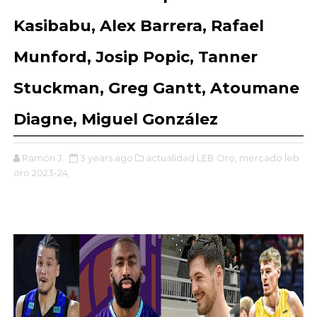
Kasibabu, Alex Barrera, Rafael
Munford, Josip Popic, Tanner
Stuckman, Greg Gantt, Atoumane
Diagne, Miguel González
Ramón J.
3 years ago
actualidad LEB Oro,
mercado leb
oro 2023-24,