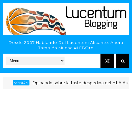
Desde 2007 Hablando Del Lucentum Alicante. Ahora
También Mucha #LEBOro
Opinando sobre la triste despedida del HLA Alicante a R
PINIÓN