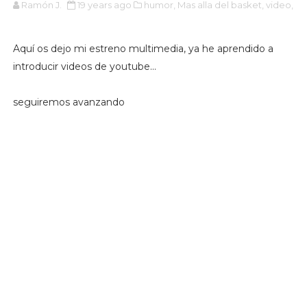
Ramón J.
19 years ago
humor,
Mas alla del basket,
video,
Aquí os dejo mi estreno multimedia, ya he aprendido a
introducir videos de youtube...
seguiremos avanzando