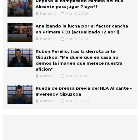
Repaso al complicado camino del HLA
Alicante para jugar Playoff
Ramón J.
Apr 15, 2026
Analizando la lucha por el factor cancha
en Primera FEB (actualizado 12 abril)
Ramón J.
Apr 15, 2026
Rubén Perelló, tras la derrota ante
Gipuzkoa: "Me duele que en casa no
demos la imagen que merece nuestra
afición"
Ramón J.
Apr 12, 2026
Rueda de prensa previa del HLA Alicante -
Inveready Gipuzkoa
Ramón J.
Apr 10, 2026