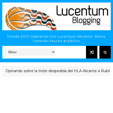
Desde 2007 Hablando Del Lucentum Alicante. Ahora
También Mucha #LEBOro
inando sobre la triste despedida del HLA Alicante a Rubén Perel