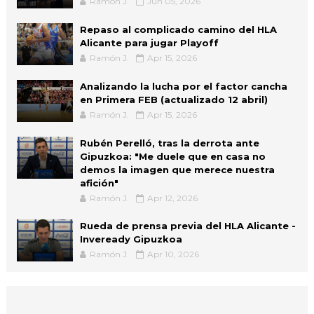
Ramón J.
Jun 05, 2026
Repaso al complicado camino del HLA
Alicante para jugar Playoff
Ramón J.
Apr 15, 2026
Analizando la lucha por el factor cancha
en Primera FEB (actualizado 12 abril)
Ramón J.
Apr 15, 2026
Rubén Perelló, tras la derrota ante
Gipuzkoa: "Me duele que en casa no
demos la imagen que merece nuestra
afición"
Ramón J.
Apr 12, 2026
Rueda de prensa previa del HLA Alicante -
Inveready Gipuzkoa
Ramón J.
Apr 10, 2026