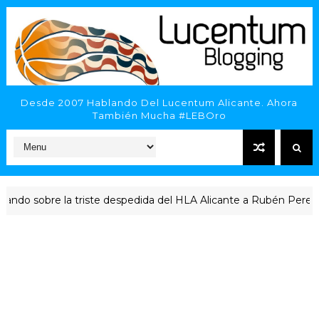
Desde 2007 Hablando Del Lucentum Alicante. Ahora
También Mucha #LEBOro
 sobre la triste despedida del HLA Alicante a Rubén Perelló