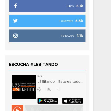
2.1k
Likes
5.5k
Followers
1.1k
Followers
ESCUCHA #LEBITANDO