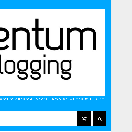
entum Alicante. Ahora También Mucha #LEBOro