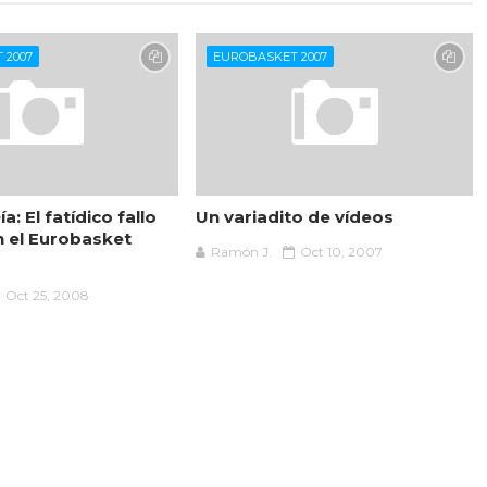
 2007
EUROBASKET 2007
a: El fatídico fallo
Un variadito de vídeos
n el Eurobasket
Ramón J.
Oct 10, 2007
Oct 25, 2008