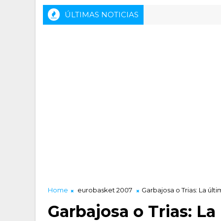
ÚLTIMAS NOTICIAS
Rueda de prensa previa del HLA Alicante - I
ACTALIDAD LUCENTUM
Home
eurobasket 2007
Garbajosa o Trias: La últ
Garbajosa o Trias: La