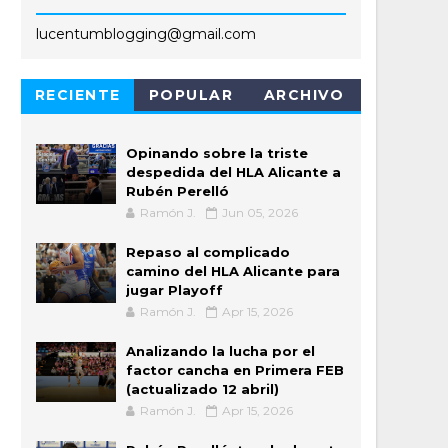
lucentumblogging@gmail.com
RECIENTE
POPULAR
ARCHIVO
Opinando sobre la triste
despedida del HLA Alicante a
Rubén Perelló
Ramón J.
Jun 05, 2026
Repaso al complicado
camino del HLA Alicante para
jugar Playoff
Ramón J.
Apr 15, 2026
Analizando la lucha por el
factor cancha en Primera FEB
(actualizado 12 abril)
Ramón J.
Apr 15, 2026