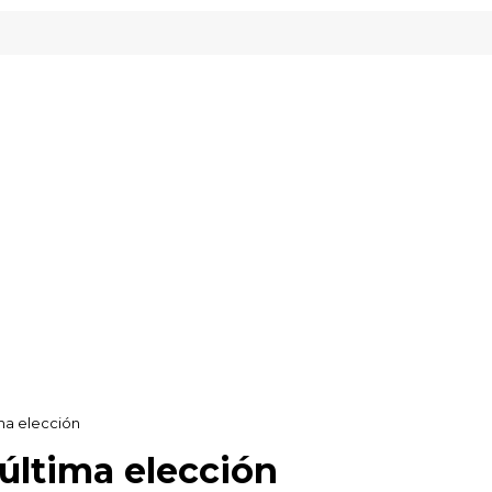
nveready Gipuzkoa
ima elección
 última elección