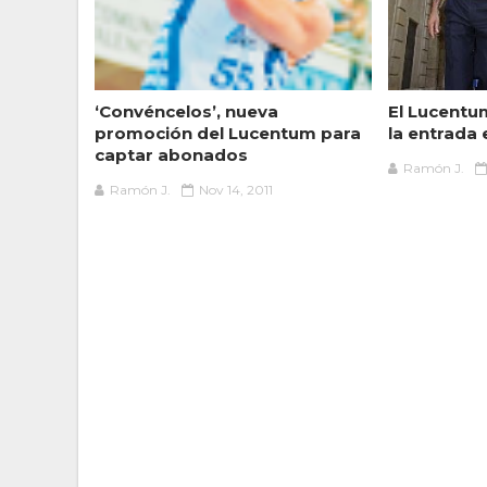
‘Convéncelos’, nueva
El Lucentu
promoción del Lucentum para
la entrada
captar abonados
Ramón J.
Ramón J.
Nov 14, 2011