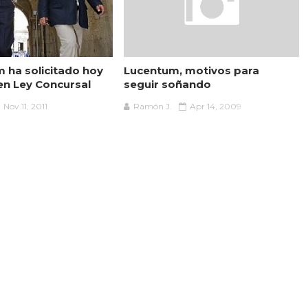
m ha solicitado hoy
Lucentum, motivos para
 en Ley Concursal
seguir soñando
Nov 11, 2011
Ramón J.
Apr 14, 2009