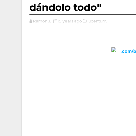
dándolo todo"
Ramón J.
19 years ago
lucentum,