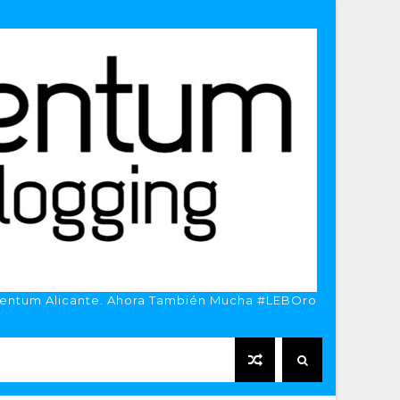
entum Alicante. Ahora También Mucha #LEBOro