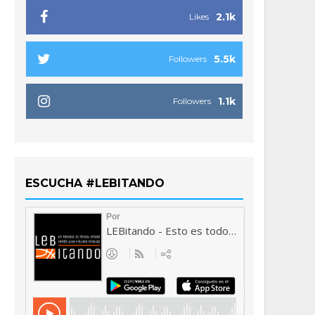
2.1k
Likes
5.5k
Followers
1.1k
Followers
ESCUCHA #LEBITANDO