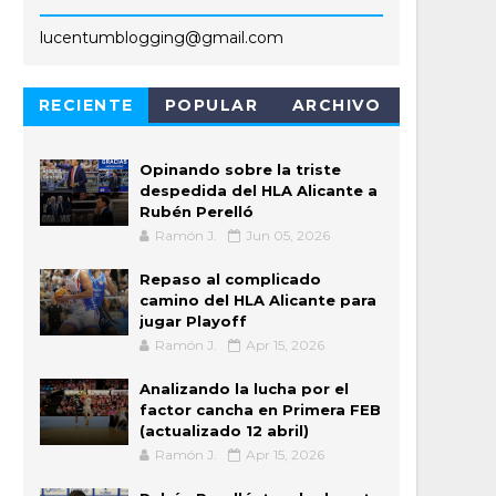
lucentumblogging@gmail.com
RECIENTE
POPULAR
ARCHIVO
Opinando sobre la triste
despedida del HLA Alicante a
Rubén Perelló
Ramón J.
Jun 05, 2026
Repaso al complicado
camino del HLA Alicante para
jugar Playoff
Ramón J.
Apr 15, 2026
Analizando la lucha por el
factor cancha en Primera FEB
(actualizado 12 abril)
Ramón J.
Apr 15, 2026