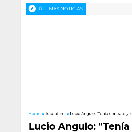
ÚLTIMAS NOTICIAS
Rueda de prensa previa del HLA Alicante - I
CTALIDAD LUCENTUM
Home
lucentum
Lucio Angulo: "Tenía contrato y 
Lucio Angulo: "Tenía 