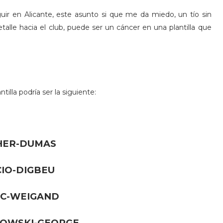
ir en Alicante, este asunto si que me da miedo, un tío sin
lle hacia el club, puede ser un cáncer en una plantilla que
tilla podría ser la siguiente:
HER-DUMAS
CIO-DIGBEU
IC-WEIGAND
OWSKI-GEORGE