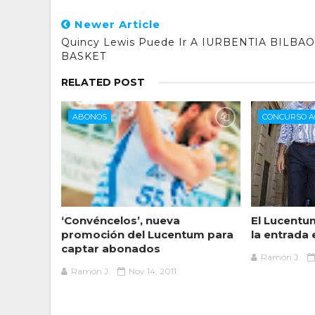
Newer Article
Quincy Lewis Puede Ir A IURBENTIA BILBAO
BASKET
RELATED POST
ABONOS
CONCURSO A
‘Convéncelos’, nueva
El Lucentu
promoción del Lucentum para
la entrada
captar abonados
Ramón J.
Ramón J.
Nov 14, 2011