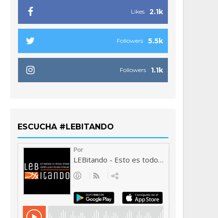
2.1k
Likes
5.5k
Followers
1.1k
Followers
ESCUCHA #LEBITANDO