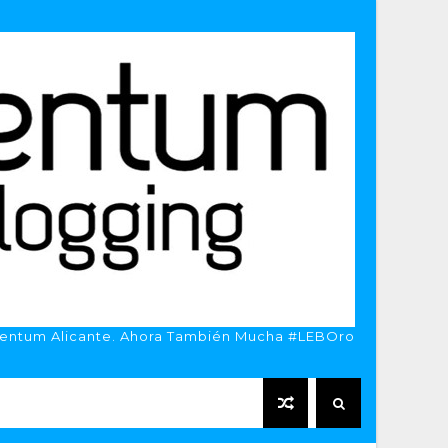
entum Alicante. Ahora También Mucha #LEBOro