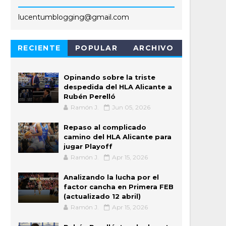
lucentumblogging@gmail.com
RECIENTE
POPULAR
ARCHIVO
Opinando sobre la triste
despedida del HLA Alicante a
Rubén Perelló
Ramón J.
Jun 05, 2026
Repaso al complicado
camino del HLA Alicante para
jugar Playoff
Ramón J.
Apr 15, 2026
Analizando la lucha por el
factor cancha en Primera FEB
(actualizado 12 abril)
Ramón J.
Apr 15, 2026