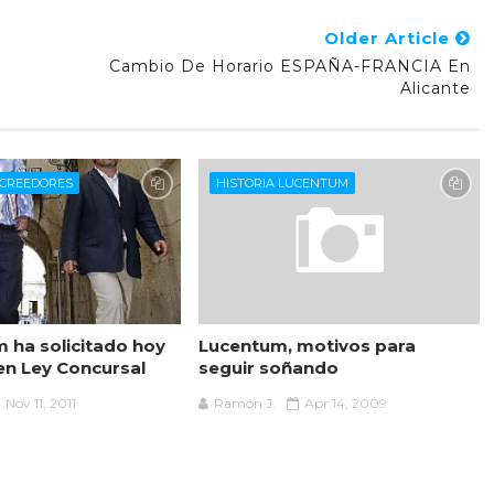
Older Article
Cambio De Horario ESPAÑA-FRANCIA En
Alicante
CREEDORES
HISTORIA LUCENTUM
m ha solicitado hoy
Lucentum, motivos para
 en Ley Concursal
seguir soñando
Nov 11, 2011
Ramón J.
Apr 14, 2009