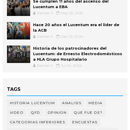
Se cumplen 11 años del ascenso del
Lucentum a EBA
Ramón J.
May 25, 2025
Hace 20 años el Lucentum era el líder de
la ACB
Ramón J.
Dec 05, 2024
Historia de los patrocinadores del
Lucentum: de Ernesto Electrodomésticos
a HLA Grupo Hospitalario
Ramón J.
Jul 24, 2024
TAGS
HISTORIA LUCENTUM
ANALISIS
MEDIA
VIDEO
QFD
OPINION
QUE FUE DE?
CATEGORIAS INFERIORES
ENCUESTAS