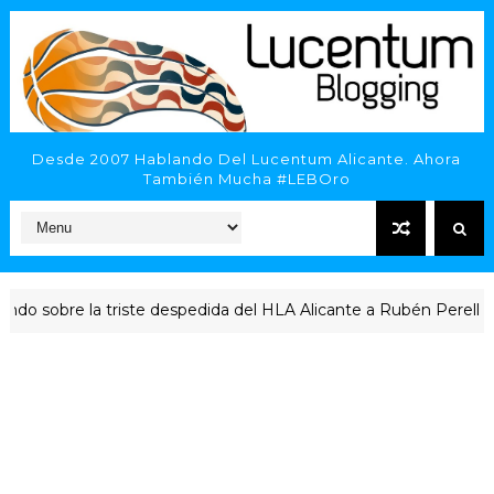
Desde 2007 Hablando Del Lucentum Alicante. Ahora
También Mucha #LEBOro
obre la triste despedida del HLA Alicante a Rubén Perelló
A