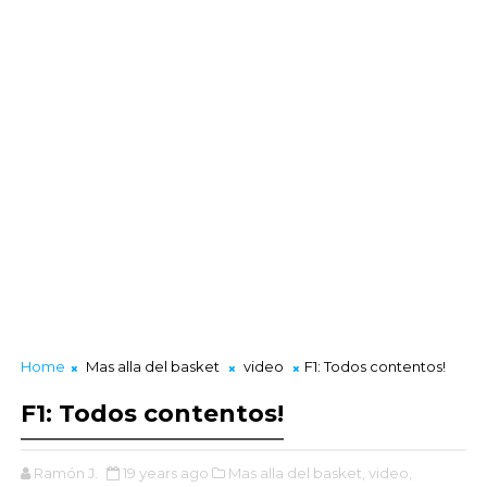
Home
Mas alla del basket
video
F1: Todos contentos!
F1: Todos contentos!
Ramón J.
19 years ago
Mas alla del basket,
video,