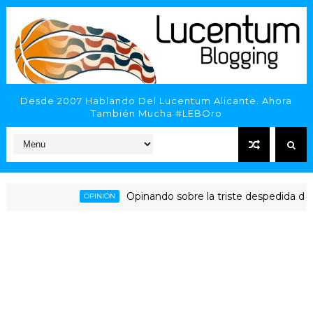
Desde 2007 Hablando Del Lucentum Alicante. Ahora
También Mucha #LEBOro
Opinando sobre la triste despedida del HLA
OPINIÓN
licante - Inveready Gipuzkoa