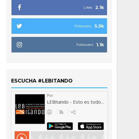
2.1k
Likes
5.5k
Followers
1.1k
Followers
ESCUCHA #LEBITANDO