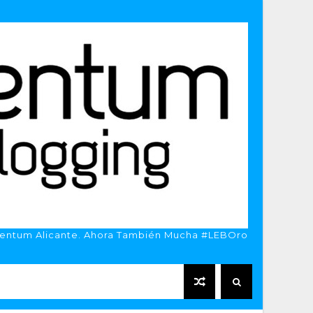
entum Alicante. Ahora También Mucha #LEBOro