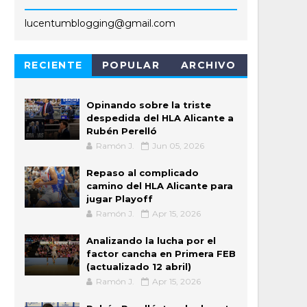
lucentumblogging@gmail.com
RECIENTE
POPULAR
ARCHIVO
Opinando sobre la triste
despedida del HLA Alicante a
Rubén Perelló
Ramón J.
Jun 05, 2026
Repaso al complicado
camino del HLA Alicante para
jugar Playoff
Ramón J.
Apr 15, 2026
Analizando la lucha por el
factor cancha en Primera FEB
(actualizado 12 abril)
Ramón J.
Apr 15, 2026