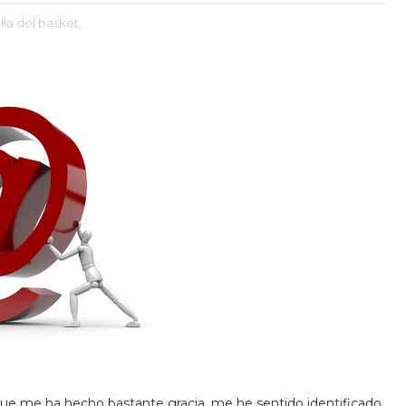
lla del basket,
 que me ha hecho bastante gracia, me he sentido identificado