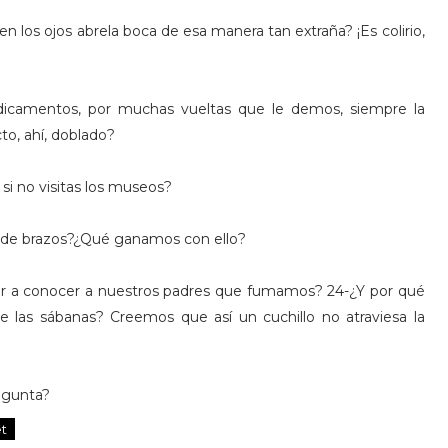
n los ojos abrela boca de esa manera tan extraña? ¡Es colirio,
camentos, por muchas vueltas que le demos, siempre la
to, ahí, doblado?
si no visitas los museos?
de brazos?¿Qué ganamos con ello?
ar a conocer a nuestros padres que fumamos? 24-¿Y por qué
as sábanas? Creemos que así un cuchillo no atraviesa la
regunta?
et