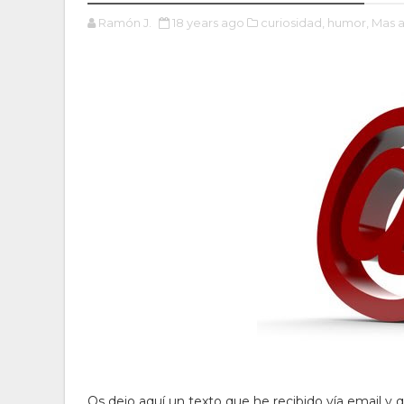
Ramón J.
18 years ago
curiosidad,
humor,
Mas a
Os dejo aquí un texto que he recibido vía email y