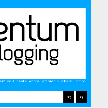
entum Alicante. Ahora También Mucha #LEBOro