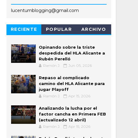
lucentumblogging@gmail.com
RECIENTE
POPULAR
ARCHIVO
Opinando sobre la triste
despedida del HLA Alicante a
Rubén Perelló
Ramón J.
Jun 05, 2026
Repaso al complicado
camino del HLA Alicante para
jugar Playoff
Ramón J.
Apr 15, 2026
Analizando la lucha por el
factor cancha en Primera FEB
(actualizado 12 abril)
Ramón J.
Apr 15, 2026