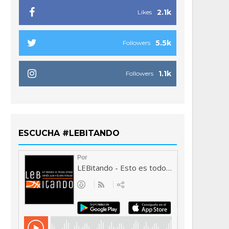
2.1k
Likes
5.5k
Followers
1.1k
Followers
ESCUCHA #LEBITANDO