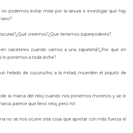
o podemos evitar mirar por la ranura e investigar qué hay
enano?
a oscuras?¿Qué creemos?¿Que tenemos superpoderes?.
 en calcetines cuando vamos a una zapatería?¿Por qué en
s lo ponemos a toda leche?
n helado de cucurucho, a la mitad, muerden el piquito de
ede la marca del reloj cuando nos ponemos morenos y se lo
arca, parece que llevo reloj, pero no'
na no se nos ocurre otra cosa que apretar con más fuerza el