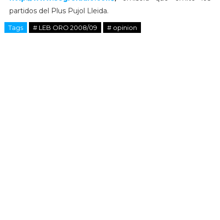
partidos del Plus Pujol Lleida.
Tags
# LEB ORO 2008/09
# opinion