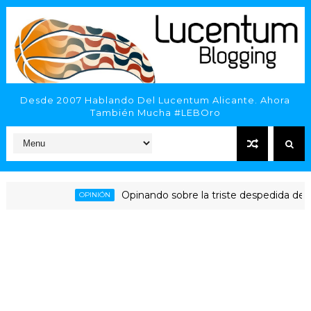
Desde 2007 Hablando Del Lucentum Alicante. Ahora
También Mucha #LEBOro
Opinando sobre la triste despedida del HLA 
OPINIÓN