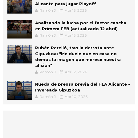
Alicante para jugar Playoff
Ramón J.
Apr 15, 2026
Analizando la lucha por el factor cancha
en Primera FEB (actualizado 12 abril)
Ramón J.
Apr 15, 2026
Rubén Perelló, tras la derrota ante
Gipuzkoa: "Me duele que en casa no
demos la imagen que merece nuestra
afición"
Ramón J.
Apr 12, 2026
Rueda de prensa previa del HLA Alicante -
Inveready Gipuzkoa
Ramón J.
Apr 10, 2026