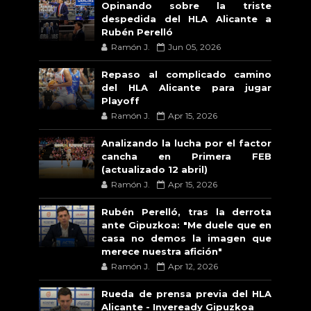
Opinando sobre la triste
despedida del HLA Alicante a
Rubén Perelló
Ramón J.
Jun 05, 2026
Repaso al complicado camino
del HLA Alicante para jugar
Playoff
Ramón J.
Apr 15, 2026
Analizando la lucha por el factor
cancha en Primera FEB
(actualizado 12 abril)
Ramón J.
Apr 15, 2026
Rubén Perelló, tras la derrota
ante Gipuzkoa: "Me duele que en
casa no demos la imagen que
merece nuestra afición"
Ramón J.
Apr 12, 2026
Rueda de prensa previa del HLA
Alicante - Inveready Gipuzkoa