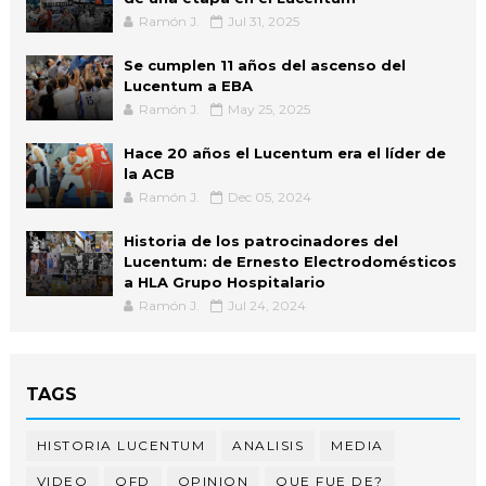
Ramón J.
Jul 31, 2025
Se cumplen 11 años del ascenso del
Lucentum a EBA
Ramón J.
May 25, 2025
Hace 20 años el Lucentum era el líder de
la ACB
Ramón J.
Dec 05, 2024
Historia de los patrocinadores del
Lucentum: de Ernesto Electrodomésticos
a HLA Grupo Hospitalario
Ramón J.
Jul 24, 2024
TAGS
HISTORIA LUCENTUM
ANALISIS
MEDIA
VIDEO
QFD
OPINION
QUE FUE DE?