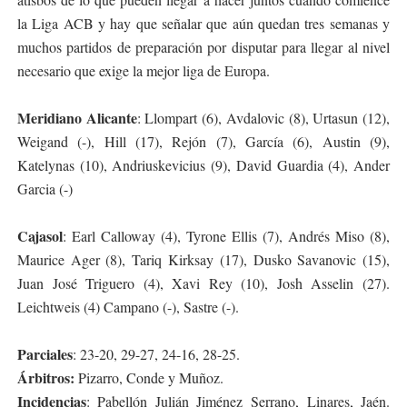
la Liga
ACB
y hay que señalar que aún quedan tres semanas y
muchos partidos de preparación por disputar para llegar al nivel
necesario que exige la mejor liga de Europa.
Meridiano Alicante
: Llompart (6), Avdalovic (8), Urtasun (12),
Weigand (-), Hill (17), Rejón (7), García (6), Austin (9),
Katelynas (10), Andriuskevicius (9), David Guardia (4), Ander
Garcia (-)
Cajasol
: Earl Calloway (4), Tyrone Ellis (7), Andrés Miso (8),
Maurice Ager (8), Tariq Kirksay (17), Dusko Savanovic (15),
Juan José Triguero (4), Xavi Rey (10), Josh Asselin (27).
Leichtweis (4) Campano (-), Sastre (-).
Parciales
: 23-20, 29-27, 24-16, 28-25.
Árbitros:
Pizarro, Conde y Muñoz.
Incidencias
: Pabellón Julián Jiménez Serrano, Linares, Jaén.