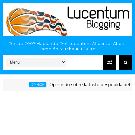
Desde 2007 Hablando Del Lucentum Alicante. Ahora
También Mucha #LEBOro
Opinando sobre la triste despedida del HLA Ali
OPINIÓN
ante - Inveready Gipuzkoa