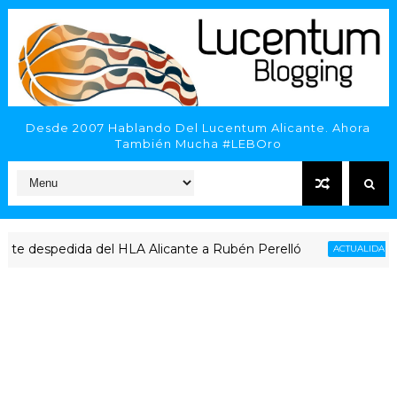
Desde 2007 Hablando Del Lucentum Alicante. Ahora
También Mucha #LEBOro
e despedida del HLA Alicante a Rubén Perelló
ACTUALIDAD LUCE