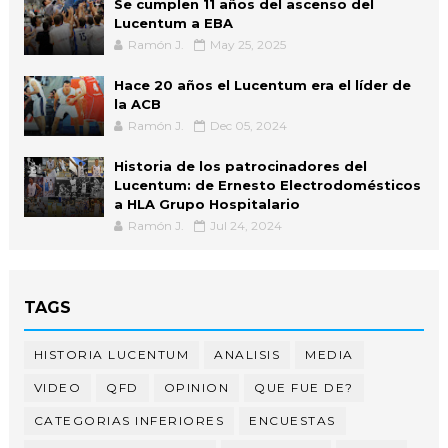
Se cumplen 11 años del ascenso del
Lucentum a EBA
Ramón J.
May 25, 2025
Hace 20 años el Lucentum era el líder de
la ACB
Ramón J.
Dec 05, 2024
Historia de los patrocinadores del
Lucentum: de Ernesto Electrodomésticos
a HLA Grupo Hospitalario
Ramón J.
Jul 24, 2024
TAGS
HISTORIA LUCENTUM
ANALISIS
MEDIA
VIDEO
QFD
OPINION
QUE FUE DE?
CATEGORIAS INFERIORES
ENCUESTAS