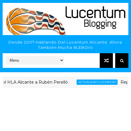
Desde 2007 Hablando Del Lucentum Alicante. Ahora
También Mucha #LEBOro
HLA Alicante a Rubén Perelló
Repaso al 
ACTUALIDAD LUCENTUM