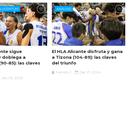
 LUCENTUM
ANÁLISIS
ante sigue
El HLA Alicante disfruta y gana
y doblega a
a Tizona (104-89): las claves
90-85): las claves
del triunfo
Ramón J.
Dec 21, 2024
Jan 05, 2025