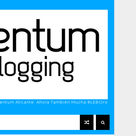
entum Alicante. Ahora También Mucha #LEBOro