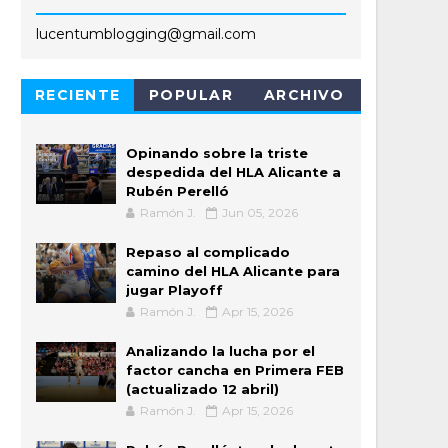
lucentumblogging@gmail.com
RECIENTE
POPULAR
ARCHIVO
Opinando sobre la triste
despedida del HLA Alicante a
Rubén Perelló
Ramón J.
Jun 05, 2026
Repaso al complicado
camino del HLA Alicante para
jugar Playoff
Ramón J.
Apr 15, 2026
Analizando la lucha por el
factor cancha en Primera FEB
(actualizado 12 abril)
Ramón J.
Apr 15, 2026