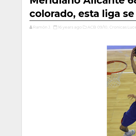
Meridiano Alicante 6
colorado, esta liga s
Ramón J.
16 years ago
ACB 09/10,
Cronicas Luc