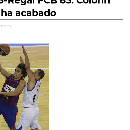
8-Regal FCB 85: Colorín
e ha acabado
entum,