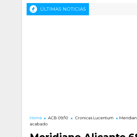
ÚLTIMAS NOTICIAS
Rueda de prensa previa del HLA Alicante - Inveready Gipuzkoa
Home
ACB 09/10
Cronicas Lucentum
Meridian
acabado