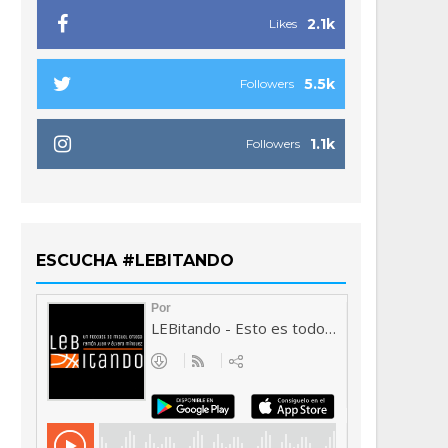
2.1k
Likes
5.5k
Followers
1.1k
Followers
ESCUCHA #LEBITANDO