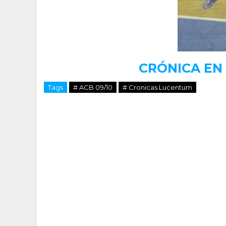
CRÓNICA EN
Tags
# ACB 09/10
# Cronicas Lucentum