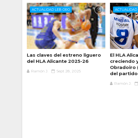
ACTUALIDAD LEB ORO
ACTUALIDAD
Las claves del estreno liguero
El HLA Alic
del HLA Alicante 2025-26
creciendo 
Obradoiro (
Ramón J.
Sept 28, 2025
del partido
Ramón J.