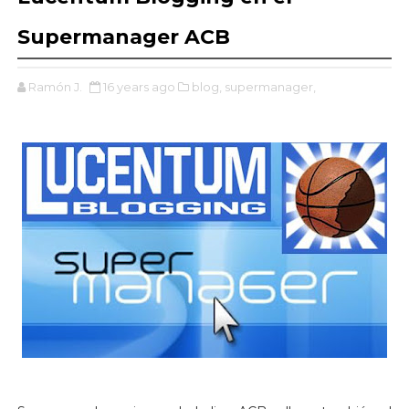
Supermanager ACB
Ramón J.
16 years ago
blog,
supermanager,