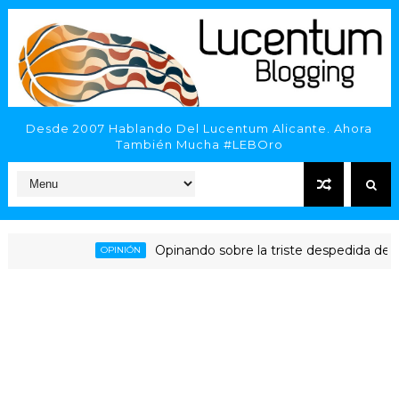
Desde 2007 Hablando Del Lucentum Alicante. Ahora
También Mucha #LEBOro
Opinando sobre la triste despedida del HLA A
OPINIÓN
icante - Inveready Gipuzkoa