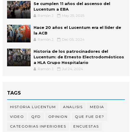
Se cumplen 11 años del ascenso del
Lucentum a EBA
Ramón J.
May 25, 2025
Hace 20 años el Lucentum era el líder de
la ACB
Ramón J.
Dec 05, 2024
Historia de los patrocinadores del
Lucentum: de Ernesto Electrodomésticos
a HLA Grupo Hospitalario
Ramón J.
Jul 24, 2024
TAGS
HISTORIA LUCENTUM
ANALISIS
MEDIA
VIDEO
QFD
OPINION
QUE FUE DE?
CATEGORIAS INFERIORES
ENCUESTAS