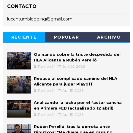
CONTACTO
lucentumblogging@gmail.com
RECIENTE
POPULAR
ARCHIVO
Opinando sobre la triste despedida del
HLA Alicante a Rubén Perelló
Ramón J.
Jun 05, 2026
Repaso al complicado camino del HLA
Alicante para jugar Playoff
Ramón J.
Apr 15, 2026
Analizando la lucha por el factor cancha
en Primera FEB (actualizado 12 abril)
Ramón J.
Apr 15, 2026
Rubén Perelló, tras la derrota ante
Gipuzkoa: "Me duele que en casa no