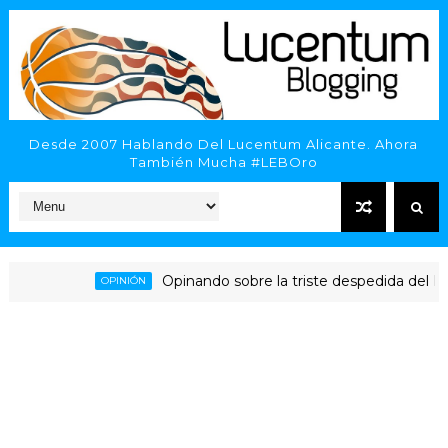
Desde 2007 Hablando Del Lucentum Alicante. Ahora
También Mucha #LEBOro
Opinando sobre la triste despedida del HLA Ali
OPINIÓN
nte - Inveready Gipuzkoa