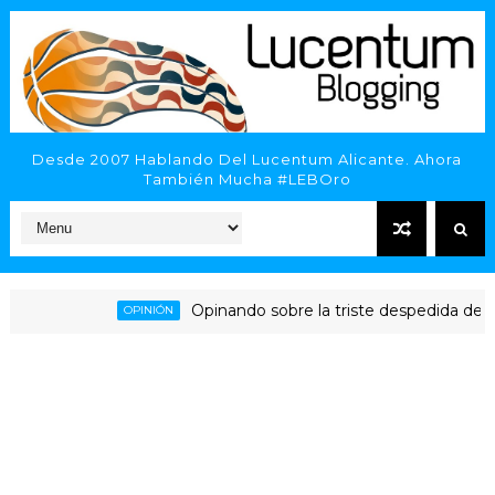
Desde 2007 Hablando Del Lucentum Alicante. Ahora
También Mucha #LEBOro
Opinando sobre la triste despedida del HLA Ali
OPINIÓN