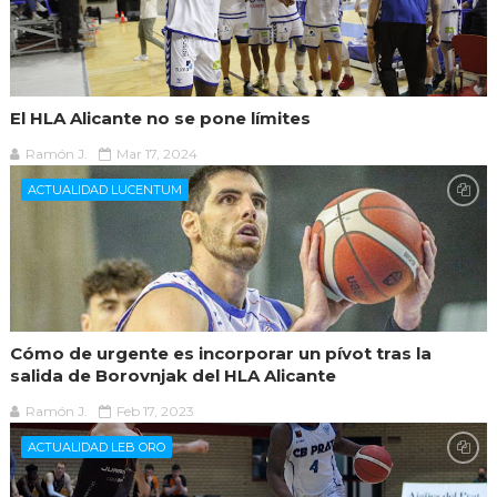
El HLA Alicante no se pone límites
Ramón J.
Mar 17, 2024
ACTUALIDAD LUCENTUM
Cómo de urgente es incorporar un pívot tras la
salida de Borovnjak del HLA Alicante
Ramón J.
Feb 17, 2023
ACTUALIDAD LEB ORO