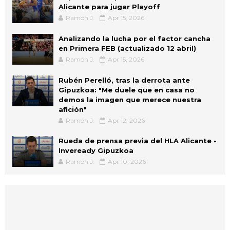
Alicante para jugar Playoff
Ramón J.
Apr 15, 2026
Analizando la lucha por el factor cancha
en Primera FEB (actualizado 12 abril)
Ramón J.
Apr 15, 2026
Rubén Perelló, tras la derrota ante
Gipuzkoa: "Me duele que en casa no
demos la imagen que merece nuestra
afición"
Ramón J.
Apr 12, 2026
Rueda de prensa previa del HLA Alicante -
Inveready Gipuzkoa
Ramón J.
Apr 10, 2026