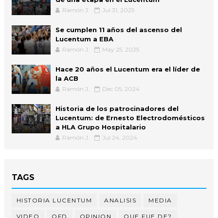
Ramón J.
Jul 31, 2025
Se cumplen 11 años del ascenso del
Lucentum a EBA
Ramón J.
May 25, 2025
Hace 20 años el Lucentum era el líder de
la ACB
Ramón J.
Dec 05, 2024
Historia de los patrocinadores del
Lucentum: de Ernesto Electrodomésticos
a HLA Grupo Hospitalario
Ramón J.
Jul 24, 2024
TAGS
HISTORIA LUCENTUM
ANALISIS
MEDIA
VIDEO
QFD
OPINION
QUE FUE DE?