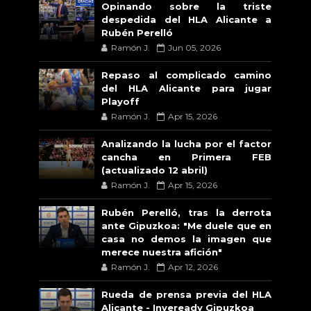
Opinando sobre la triste
despedida del HLA Alicante a
Rubén Perelló
Ramón J.
Jun 05, 2026
Repaso al complicado camino
del HLA Alicante para jugar
Playoff
Ramón J.
Apr 15, 2026
Analizando la lucha por el factor
cancha en Primera FEB
(actualizado 12 abril)
Ramón J.
Apr 15, 2026
Rubén Perelló, tras la derrota
ante Gipuzkoa: "Me duele que en
casa no demos la imagen que
merece nuestra afición"
Ramón J.
Apr 12, 2026
Rueda de prensa previa del HLA
Alicante - Inveready Gipuzkoa