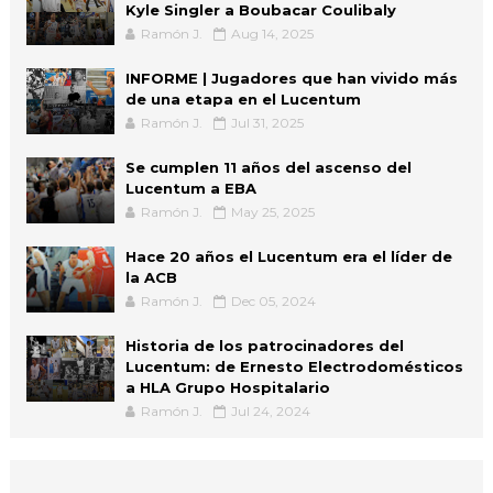
Kyle Singler a Boubacar Coulibaly
Ramón J.
Aug 14, 2025
INFORME | Jugadores que han vivido más
de una etapa en el Lucentum
Ramón J.
Jul 31, 2025
Se cumplen 11 años del ascenso del
Lucentum a EBA
Ramón J.
May 25, 2025
Hace 20 años el Lucentum era el líder de
la ACB
Ramón J.
Dec 05, 2024
Historia de los patrocinadores del
Lucentum: de Ernesto Electrodomésticos
a HLA Grupo Hospitalario
Ramón J.
Jul 24, 2024