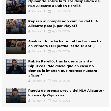
Opinando sobre la triste despedida del
HLA Alicante a Rubén Perelló
Ramón J.
Jun 05, 2026
Repaso al complicado camino del HLA
Alicante para jugar Playoff
Ramón J.
Apr 15, 2026
Analizando la lucha por el factor cancha
en Primera FEB (actualizado 12 abril)
Ramón J.
Apr 15, 2026
Rubén Perelló, tras la derrota ante
Gipuzkoa: "Me duele que en casa no
demos la imagen que merece nuestra
afición"
Ramón J.
Apr 12, 2026
Rueda de prensa previa del HLA Alicante -
Inveready Gipuzkoa
Ramón J.
Apr 10, 2026